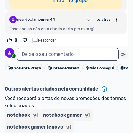
Entrar no grupo
ricardo_lamounier44620
um mês atrás
Esse código não está dando certo pra mim 😔
0
Responder
Deixe o seu comentário
0
🚀
Excelente Preço
🧐
Entendedores?
😢
Não Consegui
🤩
Cons
Cancelar
Outros alertas criados pela comunidade
Você receberá alertas de novas promoções dos termos 
selecionados
notebook
notebook gamer
notebook gamer lenovo