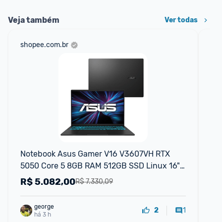
Veja também
Ver todas
shopee.com.br
cas
Notebook Asus Gamer V16 V3607VH RTX 
No
5050 Core 5 8GB RAM 512GB SSD Linux 16" 
50
LCD LED FHD 144HZ Nível IPS
14
R$
5.082,00
R
R$ 7.330,09
george
1
2
há 3 h