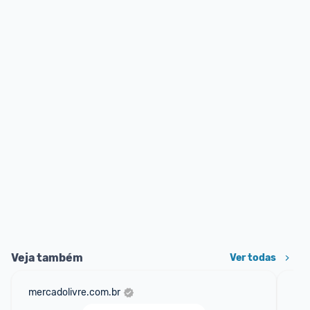
Veja também
Ver todas
mercadolivre.com.br
sho