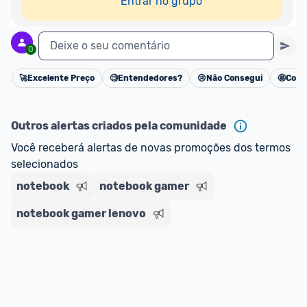
Entrar no grupo
Deixe o seu comentário
0
🚀
Excelente Preço
🧐
Entendedores?
😢
Não Consegui
🤩
Cons
Cancelar
Outros alertas criados pela comunidade
Você receberá alertas de novas promoções dos termos 
selecionados
notebook
notebook gamer
notebook gamer lenovo