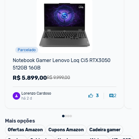
Parcelado
Notebook Gamer Lenovo Loq Ci5 RTX3050 
No
512GB 16GB
51
R$
5.899,00
R
R$ 9.999,00
Lorenzo Cardoso
2
3
há 2 d
Mais opções
Ofertas
Amazon
Cupons
Amazon
Cadeira gamer