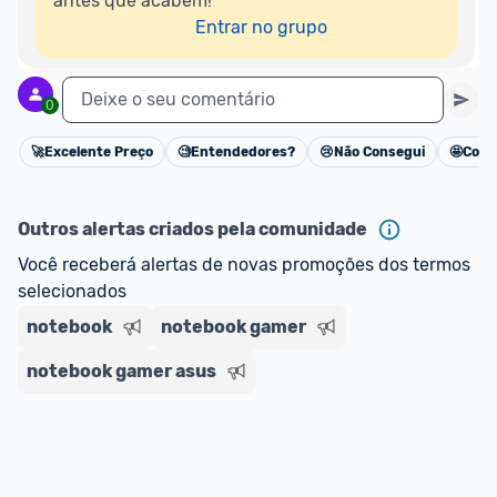
antes que acabem!

Entrar no grupo
Deixe o seu comentário
0
🚀
Excelente Preço
🧐
Entendedores?
😢
Não Consegui
🤩
Cons
Cancelar
Outros alertas criados pela comunidade
Você receberá alertas de novas promoções dos termos 
selecionados
notebook
notebook gamer
notebook gamer asus