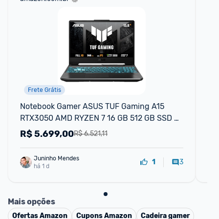
Frete Grátis
Notebook Gamer ASUS TUF Gaming A15 
No
RTX3050 AMD RYZEN 7 16 GB 512 GB SSD 
NV
W11 Home 15.6'' IPS 144Hz Graphite Black
51
R$
5.699,00
R
R$ 6.521,11
14
Juninho Mendes
3
1
há 1 d
Mais opções
Ofertas
Amazon
Cupons
Amazon
Cadeira gamer