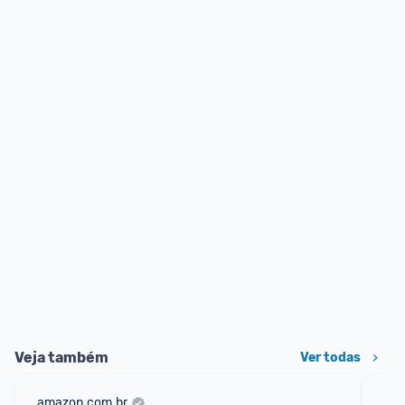
Veja também
Ver todas
amazon.com.br
cas