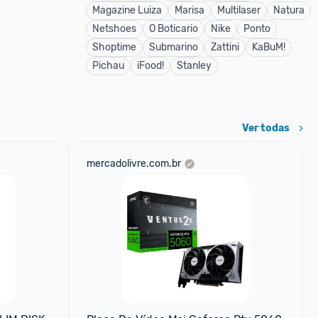
Magazine Luiza
Marisa
Multilaser
Natura
Netshoes
O Boticario
Nike
Ponto
Shoptime
Submarino
Zattini
KaBuM!
Pichau
iFood!
Stanley
Ver todas
mercadolivre.com.br