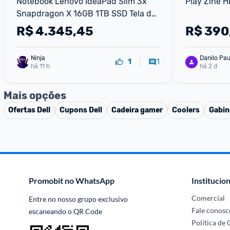
Notebook Lenovo IdeaPad Slim 3x 
Play Zine H
Snapdragon X 16GB 1TB SSD Tela de 
15,3" W11 Home - 83TW0003
R$
4.345,45
R$
390
Ninja 
Danilo Pau
1
1
há 11 h
há 2 d
Mais opções
Ofertas
Dell
Cupons
Dell
Cadeira gamer
Coolers
Gabin
Promobit no WhatsApp
Institucion
Comercial
Entre no nosso grupo exclusivo 
Fale conosc
escaneando o QR Code
Política de