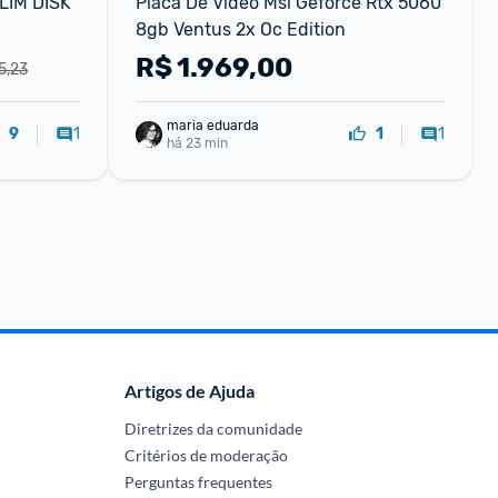
IM DISK 
Placa De Vídeo Msi Geforce Rtx 5060 
8gb Ventus 2x Oc Edition
R$
1.969,00
5,23
maria eduarda
1
1
9
1
há 23 min
Artigos de Ajuda
Diretrizes da comunidade
Critérios de moderação
Perguntas frequentes