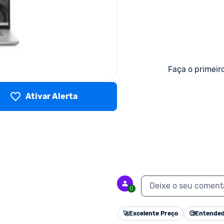
Faça o primeir
Ativar Alerta
Deixe o seu coment
0
🚀
Excelente Preço
🧐
Entended