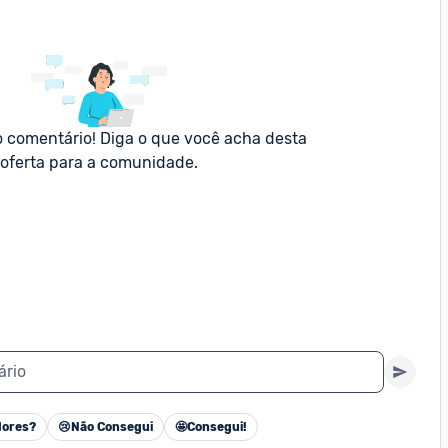
o comentário! Diga o que você acha desta 
oferta para a comunidade.
ário
ores?
😢
Não Consegui
🤩
Consegui!
Cancelar