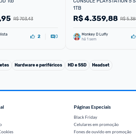
DD 1tb
CONSOLE PLAYSTATION 5 SL
1TB
,95
R$
4.359,88
R$ 703,43
R$ 5.38
lista
Monkey D Luffy
0
2
há 1 sem
etes
Hardware e periféricos
HD e SSD
Headset
al
Páginas Especiais
Black Friday
o
Celulares em promoção
 Cookies
Fones de ouvido em promoção