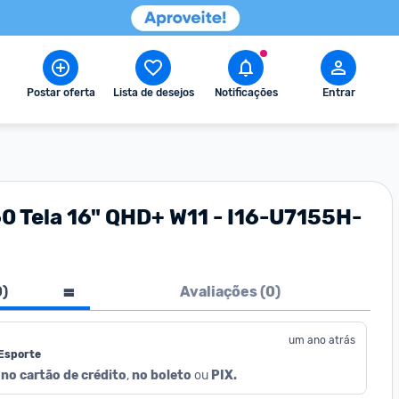
Postar oferta
Lista de desejos
Notificações
Entrar
0 Tela 16" QHD+ W11 - I16-U7155H-
0
)
Avaliações (
0
)
um ano atrás
 Esporte
no cartão de crédito
, 
no boleto
 ou 
PIX.