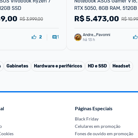
SUS Vivobook Ryzen 7 
Notebook ASUS Gamer V16, i
12GB SSD
RTX 5050, 8GB RAM, 512GB S
16"FHD 144Hz, Linux
49,00
R$
5.473,00
R$ 3.999,00
R$ 10.9
Andre_Pavonni
1
2
há 13 h
s
Gabinetes
Hardware e periféricos
HD e SSD
Headset
al
Páginas Especiais
Black Friday
o
Celulares em promoção
 Cookies
Fones de ouvido em promoção