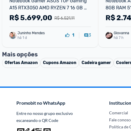
Notebook Gamer ASUS TUF Gaming 
Notebook A
A15 RTX3050 AMD RYZEN 7 16 GB 
8GB RAM 5
512 GB SSD W11 Home 15.6'' IPS 
R$
5.699,00
R$
2.7
R$ 6.521,11
144Hz Graphite Black
Juninho Mendes
Giovanna
3
1
há 1 d
há 7 h
Mais opções
Ofertas
Amazon
Cupons
Amazon
Cadeira gamer
Cooler
Promobit no WhatsApp
Institucion
Comercial
Entre no nosso grupo exclusivo 
Fale conosc
escaneando o QR Code
Política de