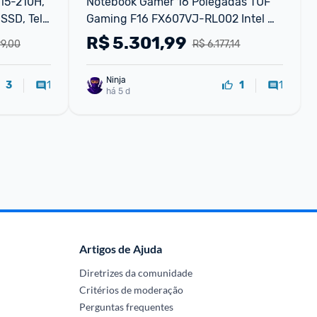
5-210H, 
Notebook Gamer 16 Polegadas TUF 
SD, Tela 
Gaming F16 FX607VJ-RL002 Intel 
Core 5 210H 8GB RAM 512GB SSD 
R$
5.301,99
99,00
R$ 6.177,14
RTX 3050 Mecha Gray Asus
Ninja 
1
1
3
1
há 5 d
Artigos de Ajuda
Diretrizes da comunidade
Critérios de moderação
Perguntas frequentes