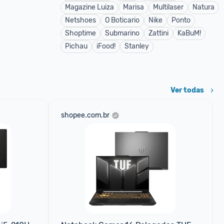
Magazine Luiza
Marisa
Multilaser
Natura
Netshoes
O Boticario
Nike
Ponto
Shoptime
Submarino
Zattini
KaBuM!
Pichau
iFood!
Stanley
Ver todas
shopee.com.br