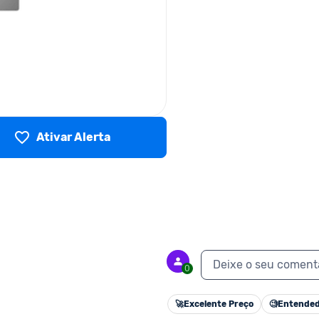
Ativar Alerta
Deixe o seu coment
0
🚀
Excelente Preço
🧐
Entended