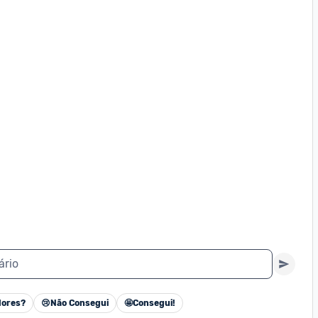
ário
ores?
😢
Não Consegui
🤩
Consegui!
Cancelar