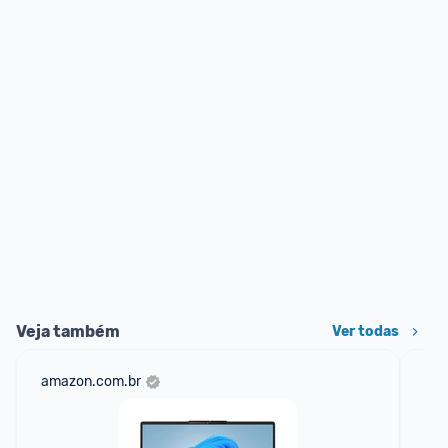
Veja também
Ver todas
amazon.com.br
sho