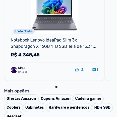
Frete Grátis
Notebook Lenovo IdeaPad Slim 3x 
No
Snapdragon X 16GB 1TB SSD Tela de 15,3" 
752
W11 Home - 83TW0003
FH
R$
4.345,45
R
Ninja 
1
2
há 4 d
Mais opções
Ofertas
Amazon
Cupons
Amazon
Cadeira gamer
Coolers
Gabinetes
Hardware e periféricos
HD e SSD
Headset