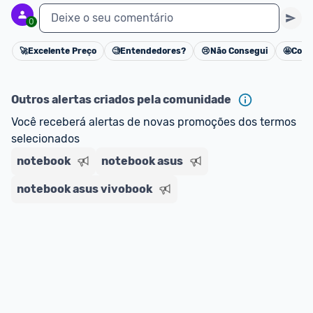
Deixe o seu comentário
0
🚀
Excelente Preço
🧐
Entendedores?
😢
Não Consegui
🤩
Cons
Cancelar
Outros alertas criados pela comunidade
Você receberá alertas de novas promoções dos termos 
selecionados
notebook
notebook asus
notebook asus vivobook