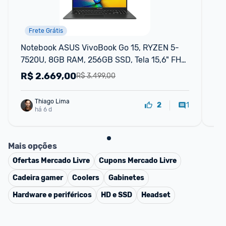
Frete Grátis
Notebook ASUS VivoBook Go 15, RYZEN 5-
No
7520U, 8GB RAM, 256GB SSD, Tela 15,6" FHD, 
752
Linux
FH
R$
2.669,00
R
R$ 3.499,00
Thiago Lima
1
2
há 6 d
Mais opções
Ofertas
Mercado Livre
Cupons
Mercado Livre
Cadeira gamer
Coolers
Gabinetes
Hardware e periféricos
HD e SSD
Headset