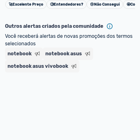
🚀
Excelente Preço
🧐
Entendedores?
😢
Não Consegui
🤩
Cons
oferta do Promobit
, ou de um vendedor 
Oficial 
Cancelar
ou MercadoLíder Platinum.
Outros alertas criados pela comunidade
E lembre-se:
 você sempre pode contar ajuda da 
Você receberá alertas de novas promoções dos termos 
comunidade para tirar dúvidas ou acionar os 
selecionados
nossos Admins marcando 
@admin
 em um 
comentário ou através do 
Fale com o Promobit.
notebook
notebook asus
notebook asus vivobook