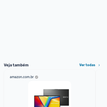
Veja também
Ver todas
amazon.com.br
sho