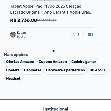
Tablet Apple IPad 11 A16 2025 Geração 
Ap
Lacrado Original 1 Ano Garantia Apple Brasil 
com NF Pronta entrega Wi Fi ADS
R$
2.736,08
R
R$ 4.998,44
Kauan
1
1
há 2 d
Mais opções
Ofertas
Amazon
Cupons
Amazon
Cadeira gamer
Coolers
Gabinetes
Hardware e periféricos
HD e SSD
Headset
Institucional