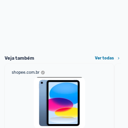
Veja também
Ver todas
shopee.com.br
am
F