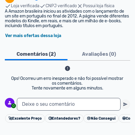
Loja verificada
CNPJ verificado
Possui loja física
A Amazon brasileira iniciou as atividades com o lançamento de 
um site em português no final de 2012. A página vende diferentes 
modelos do Kindle, em reais, e mais de um milhão de e-books, 
incluindo títulos em português.
Ver mais ofertas dessa loja
Comentários (
2
)
Avaliações (
0
)
Ops! Ocorreu um erro inesperado e não foi possível mostrar 
os comentários. 

Tente novamente em alguns minutos.
Deixe o seu comentário
0
🚀
Excelente Preço
🧐
Entendedores?
😢
Não Consegui
🤩
Cons
Cancelar