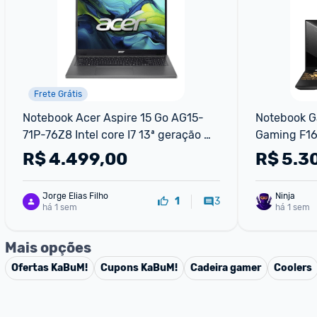
Frete Grátis
Notebook Acer Aspire 15 Go AG15-
Notebook G
71P-76Z8 Intel core I7 13ª geração 
Gaming F16
16GB 512GB SSD Tela 15,6 TN UHD 
Core 5 210
R$
4.499,00
R$
5.3
Linux
RTX 3050 M
Jorge Elias Filho
Ninja 
3
1
há 1 sem
há 1 sem
Mais opções
Ofertas
KaBuM!
Cupons
KaBuM!
Cadeira gamer
Coolers