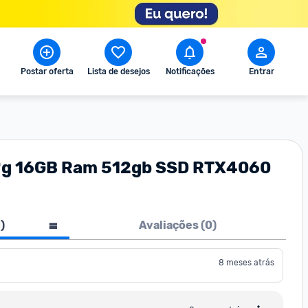
Postar oferta
Lista de desejos
Notificações
Entrar
13ªg 16GB Ram 512gb SSD RTX4060
1
)
Avaliações (
0
)
8 meses atrás