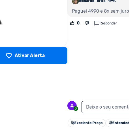
leonardo_brito_1990712
Paguei 4990 e 8x sem juro
0
Responder
Ativar Alerta
Deixe o seu coment
0
🚀
Excelente Preço
🧐
Entended