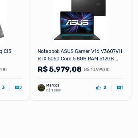
 Ci5 
Notebook ASUS Gamer V16 V3607VH 
RTX 5050 Core 5 8GB RAM 512GB 
SSD Linux 16" LCD LED FHD 144Hz 
R$
5.979,08
9,00
R$ 10.999,00
nível IPS - RP213
Marcos
2
1
3
2
há 1 sem