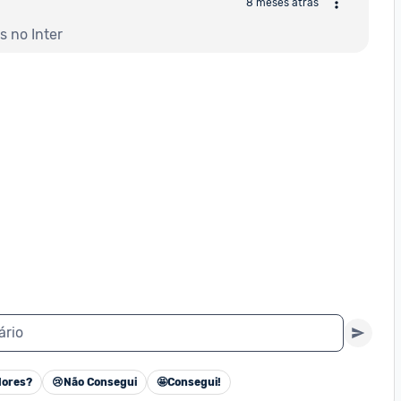
8 meses atrás
s no Inter
ário
ores?
😢
Não Consegui
🤩
Consegui!
Cancelar