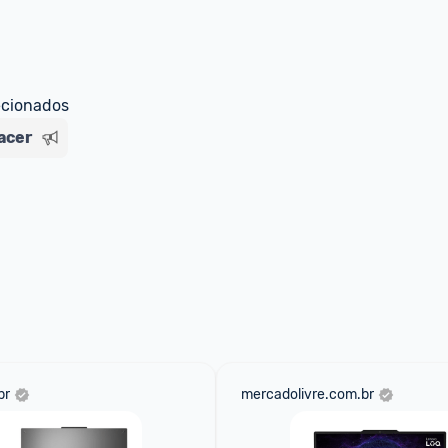
ecionados
acer
br
mercadolivre.com.br