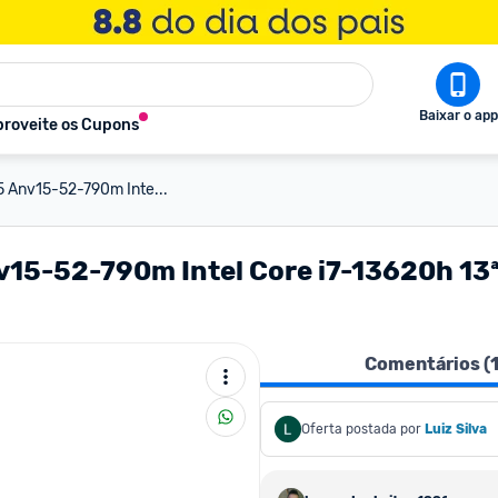
Baixar o app
roveite os Cupons
5 Anv15-52-790m Inte...
nv15-52-790m Intel Core i7-13620h 
Comentários (
Oferta postada por
Luiz Silva