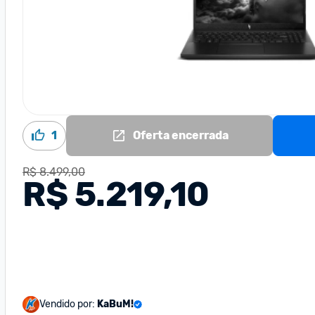
1
Oferta encerrada
R$ 8.499,00
R$ 5.219,10
Vendido por:
KaBuM!