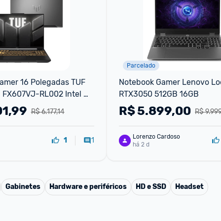
Parcelado
amer 16 Polegadas TUF 
Notebook Gamer Lenovo Loq
 FX607VJ-RL002 Intel 
RTX3050 512GB 16GB
H 8GB RAM 512GB SSD 
01,99
R$
5.899,00
R$ 6.177,14
R$ 9.99
echa Gray Asus
Lorenzo Cardoso
1
1
há 2 d
Gabinetes
Hardware e periféricos
HD e SSD
Headset