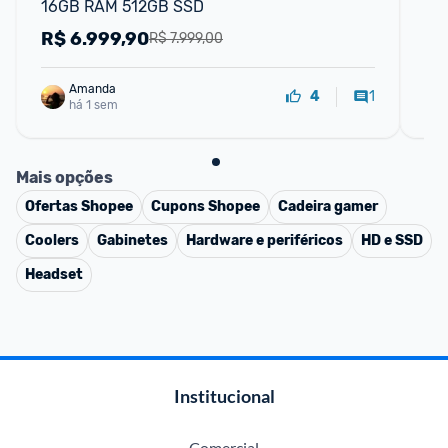
16GB RAM 512GB SSD
50
14
R$
6.999,90
R
R$ 7.999,00
Amanda
1
4
há 1 sem
Mais opções
Ofertas
Shopee
Cupons
Shopee
Cadeira gamer
Coolers
Gabinetes
Hardware e periféricos
HD e SSD
Headset
Institucional
Comercial