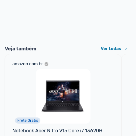
Veja também
Ver todas
amazon.com.br
cas
Frete Grátis
Notebook Acer Nitro V15 Core i7 13620H 
No