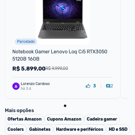
Parcelado
Notebook Gamer Lenovo Loq Ci5 RTX3050 
No
512GB 16GB
752
FH
R$
5.899,00
R
R$ 9.999,00
Lorenzo Cardoso
2
3
há 3 d
Mais opções
Ofertas
Amazon
Cupons
Amazon
Cadeira gamer
Coolers
Gabinetes
Hardware e periféricos
HD e SSD