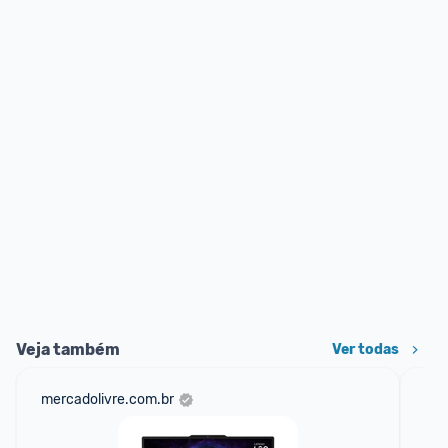
Veja também
Ver todas
mercadolivre.com.br
sho