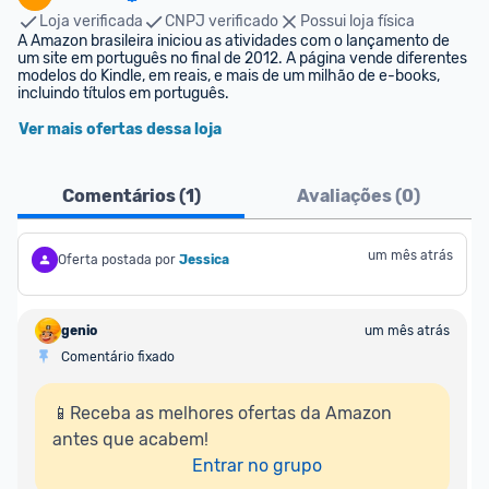
Loja verificada
CNPJ verificado
Possui loja física
A Amazon brasileira iniciou as atividades com o lançamento de 
um site em português no final de 2012. A página vende diferentes 
modelos do Kindle, em reais, e mais de um milhão de e-books, 
incluindo títulos em português.
Ver mais ofertas dessa loja
Comentários (
1
)
Avaliações (
0
)
um mês atrás
Oferta postada por
Jessica
genio
um mês atrás
Comentário fixado
📱Receba as melhores ofertas da Amazon 
antes que acabem!

Entrar no grupo