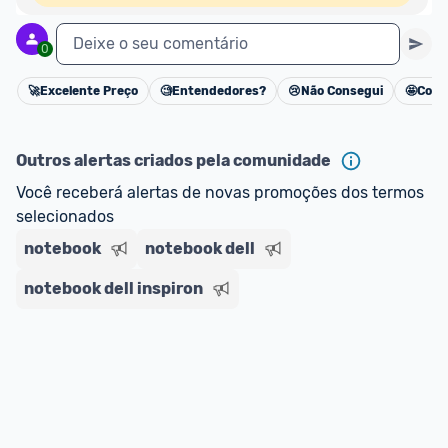
Deixe o seu comentário
0
🚀
Excelente Preço
🧐
Entendedores?
😢
Não Consegui
🤩
Cons
Cancelar
Outros alertas criados pela comunidade
Você receberá alertas de novas promoções dos termos 
selecionados
notebook
notebook dell
notebook dell inspiron