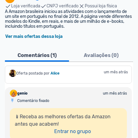
Loja verificada
CNPJ verificado
Possui loja física
A Amazon brasileira iniciou as atividades com o lançamento de 
um site em português no final de 2012. A página vende diferentes 
modelos do Kindle, em reais, e mais de um milhão de e-books, 
incluindo títulos em português.
Ver mais ofertas dessa loja
Comentários (
1
)
Avaliações (
0
)
um mês atrás
Oferta postada por
Alice
genio
um mês atrás
Comentário fixado
📱Receba as melhores ofertas da Amazon 
antes que acabem!

Entrar no grupo