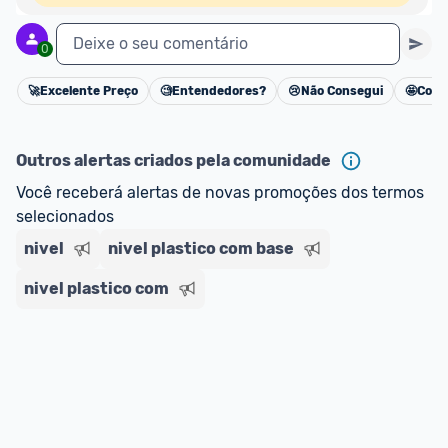
Deixe o seu comentário
0
🚀
Excelente Preço
🧐
Entendedores?
😢
Não Consegui
🤩
Cons
Cancelar
Outros alertas criados pela comunidade
Você receberá alertas de novas promoções dos termos 
selecionados
nivel
nivel plastico com base
nivel plastico com