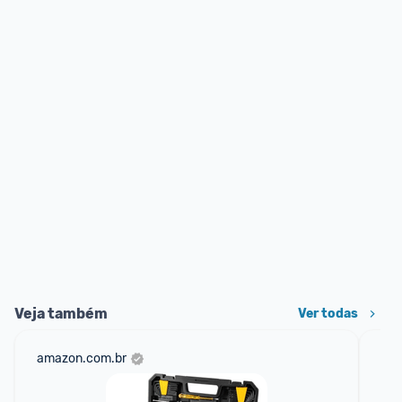
Veja também
Ver todas
amazon.com.br
sho