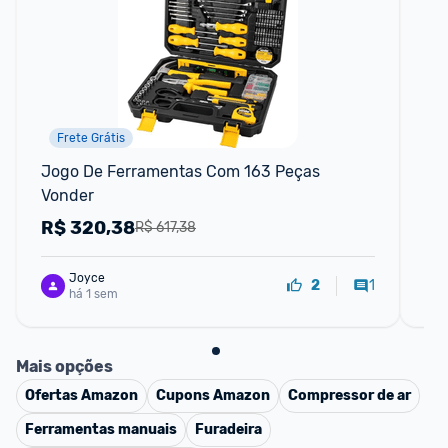
Frete Grátis
Jogo De Ferramentas Com 163 Peças 
Bi
Vonder
Pr
R$
320,38
R
R$ 617,38
Joyce
1
2
há 1 sem
Mais opções
Ofertas
Amazon
Cupons
Amazon
Compressor de ar
Ferramentas manuais
Furadeira