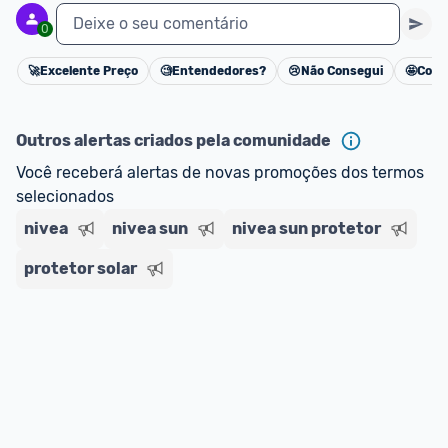
Deixe o seu comentário
0
🚀
Excelente Preço
🧐
Entendedores?
😢
Não Consegui
🤩
Cons
Cancelar
Outros alertas criados pela comunidade
Você receberá alertas de novas promoções dos termos 
selecionados
nivea
nivea sun
nivea sun protetor
protetor solar