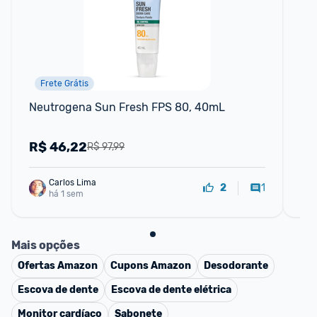
Frete Grátis
📱
Neutrogena Sun Fresh FPS 80, 40mL
Hid
Un
R$
46,22
R
R$ 97,99
Carlos Lima
1
2
há 1 sem
Mais opções
Ofertas
Amazon
Cupons
Amazon
Desodorante
Escova de dente
Escova de dente elétrica
Monitor cardíaco
Sabonete