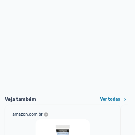
Veja também
Ver todas
amazon.com.br
sho