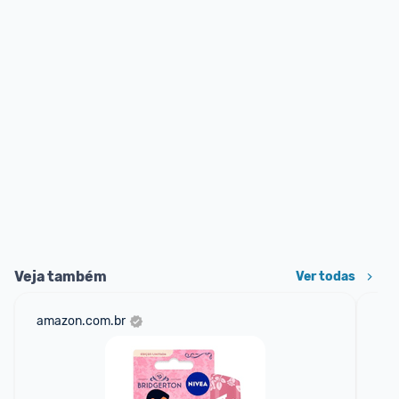
Veja também
Ver todas
amazon.com.br
sho