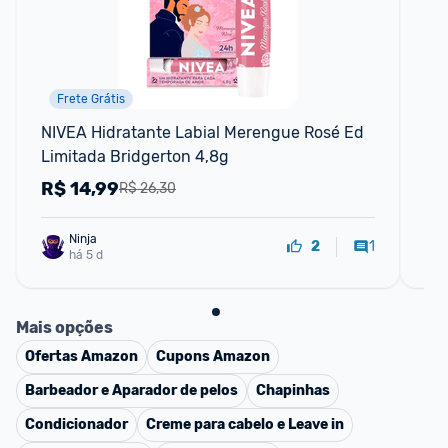
Frete Grátis
NIVEA Hidratante Labial Merengue Rosé Ed 
Gl
Limitada Bridgerton 4,8g
R$
14,99
R
R$ 26,30
Ninja 
1
2
há 5 d
Mais opções
Ofertas
Amazon
Cupons
Amazon
Barbeador e Aparador de pelos
Chapinhas
Condicionador
Creme para cabelo e Leave in