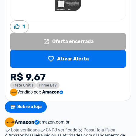
1
Oferta encerrada
Ativar Alerta
R$ 9,67
Frete Grátis
Prime Day
Vendido por:
Amazon
Sobre a loja
Amazon
amazon.com.br
Loja verificada
CNPJ verificado
Possui loja física
A Amazon brasileira iniciou as atividades com o lançamento de 