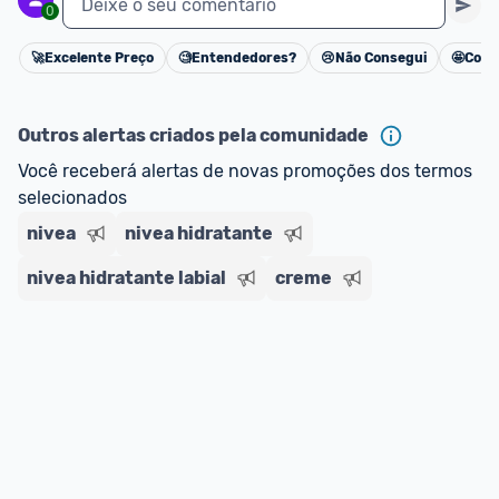
Deixe o seu comentário
0
🚀
Excelente Preço
🧐
Entendedores?
😢
Não Consegui
🤩
Cons
Cancelar
Outros alertas criados pela comunidade
Você receberá alertas de novas promoções dos termos 
selecionados
nivea
nivea hidratante
nivea hidratante labial
creme