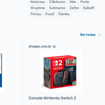
Netshoes
O Boticario
Nike
Ponto
Shoptime
Submarino
Zattini
KaBuM!
Pichau
iFood!
Stanley
Ver todas
shopee.com.br
Console Nintendo Switch 2