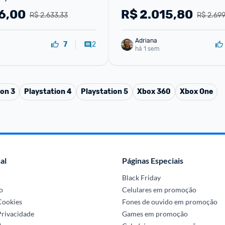
ario Bros Wonder e 3 
6,00
R$
2.015,80
R$ 2.633,33
R$ 2.699
intendo Switch O
Adriana
2
7
há 1 sem
ion 3
Playstation 4
Playstation 5
Xbox 360
Xbox One
al
Páginas Especiais
Black Friday
o
Celulares em promoção
 Cookies
Fones de ouvido em promoção
Privacidade
Games em promoção