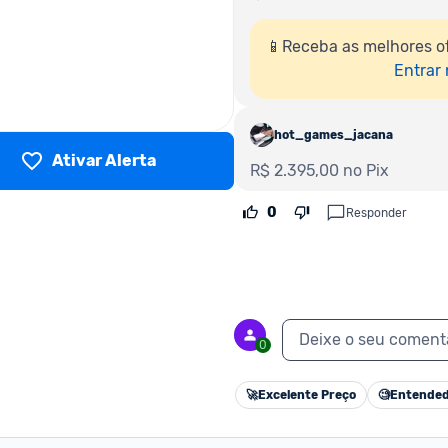
📱Receba as melhores o
Entrar
hot_games_jacana
Ativar Alerta
R$ 2.395,00 no Pix
0
Responder
Deixe o seu coment
0
🚀
Excelente Preço
🧐
Entended