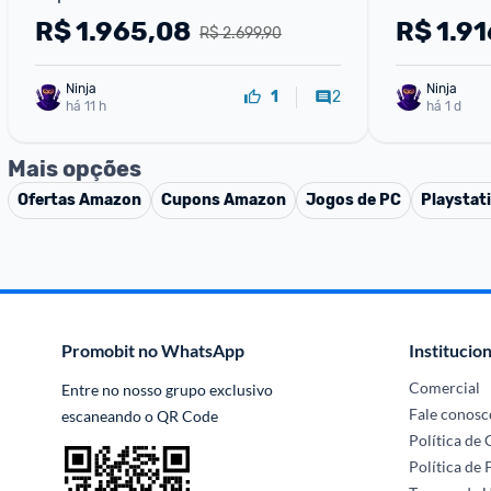
de Assinatura Nintendo Switch 
com Super M
R$
1.965,08
R$
1.91
R$ 2.699,90
Online
Meses de N
Ninja 
Ninja 
2
1
há 11 h
há 1 d
Mais opções
Ofertas
Amazon
Cupons
Amazon
Jogos de PC
Playstat
Promobit no WhatsApp
Institucion
Comercial
Entre no nosso grupo exclusivo 
Fale conosc
escaneando o QR Code
Política de
Política de 