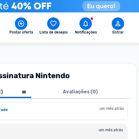
Postar oferta
Lista de desejos
Notificações
Entrar
Assinatura Nintendo
2
)
Avaliações (
0
)
um mês atrás
rade
um mês atrás