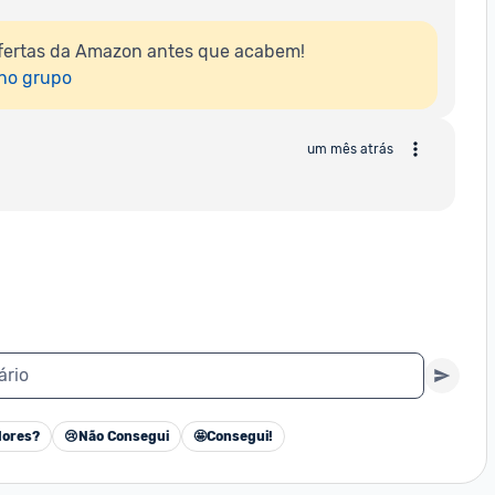
fertas da Amazon antes que acabem!

 no grupo
um mês atrás
ário
ores?
😢
Não Consegui
🤩
Consegui!
Cancelar