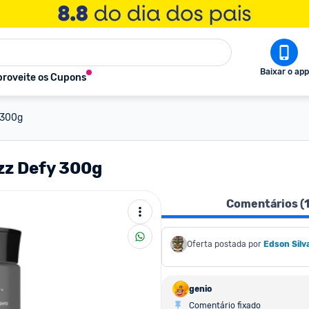
Baixar o app
roveite os Cupons
 300g
zz Defy 300g
Comentários (
Oferta postada por
Edson Silv
genio
Comentário fixado