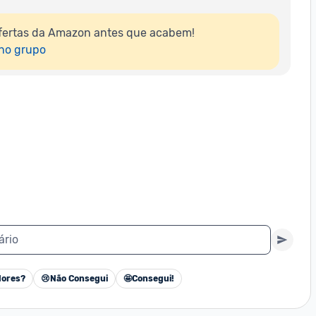
fertas da Amazon antes que acabem!

 no grupo
ário
ores?
😢
Não Consegui
🤩
Consegui!
Cancelar