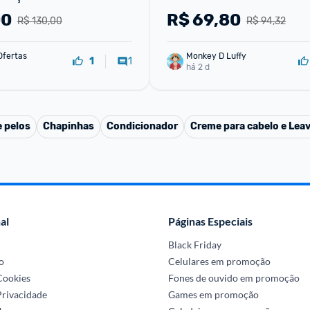
 Frizz | 60ml
Capilar Poderoso 9 em 1 10
00
R$
69,80
R$ 130,00
R$ 94,32
Ofertas
Monkey D Luffy
1
1
há 2 d
 pelos
Chapinhas
Condicionador
Creme para cabelo e Leav
al
Páginas Especiais
Black Friday
o
Celulares em promoção
 Cookies
Fones de ouvido em promoção
Privacidade
Games em promoção