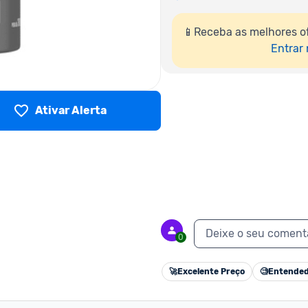
📱Receba as melhores o
Entrar
Ativar Alerta
Deixe o seu coment
0
🚀
Excelente Preço
🧐
Entended