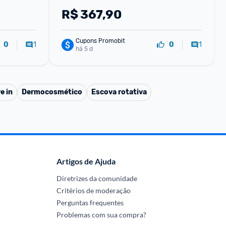
0ml
Antiqueda Capilar
R$
367,90
Cupons Promobit
1
1
0
0
há 5 d
e in
Dermocosmético
Escova rotativa
Artigos de Ajuda
Diretrizes da comunidade
Critérios de moderação
Perguntas frequentes
Problemas com sua compra?