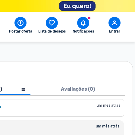
Postar oferta
Lista de desejos
Notificações
Entrar
1
)
Avaliações (
0
)
um mês atrás
a
um mês atrás