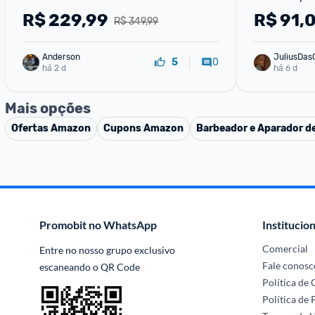
Controle de
R$
229,99
R$
91,
R$ 349,99
Anderson
JuliusDas
0
5
há 2 d
há 6 d
Mais opções
Ofertas
Amazon
Cupons
Amazon
Barbeador e Aparador de
Promobit no WhatsApp
Institucion
Comercial
Entre no nosso grupo exclusivo 
Fale conosc
escaneando o QR Code
Política de
Política de 