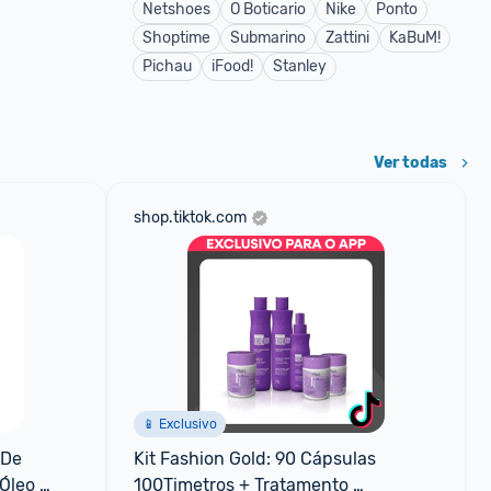
Netshoes
O Boticario
Nike
Ponto
Shoptime
Submarino
Zattini
KaBuM!
Pichau
iFood!
Stanley
Ver todas
shop.tiktok.com
📱 Exclusivo
De 
Kit Fashion Gold: 90 Cápsulas 
Óleo 
100Timetros + Tratamento 