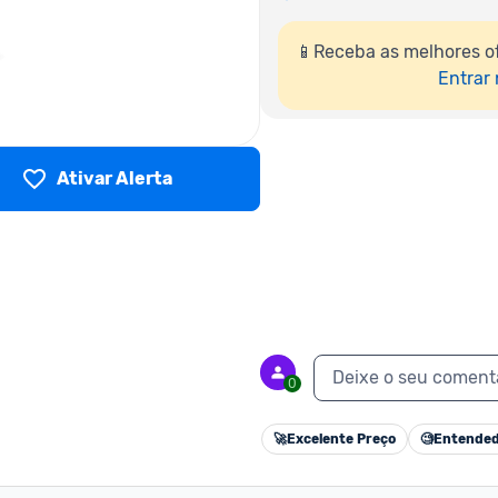
📱Receba as melhores o
Entrar
Ativar Alerta
Deixe o seu coment
0
🚀
Excelente Preço
🧐
Entended