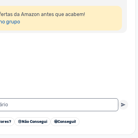
fertas da Amazon antes que acabem!

 no grupo
ário
ores?
😢
Não Consegui
🤩
Consegui!
Cancelar