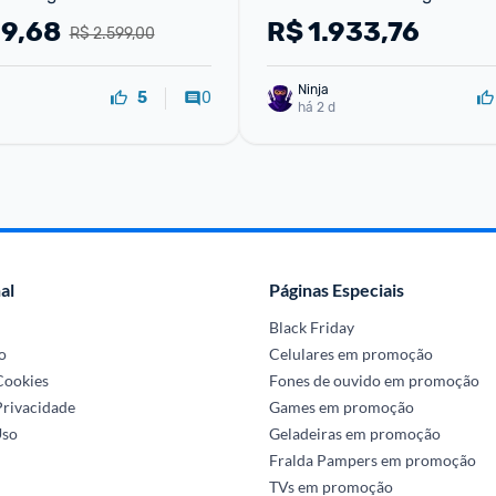
anca Wave Agitator - 
Lavagem e Smart Sense N
29,68
R$
1.933,76
R$ 2.599,00
Ninja 
0
5
há 2 d
al
Páginas Especiais
Black Friday
o
Celulares em promoção
 Cookies
Fones de ouvido em promoção
Privacidade
Games em promoção
Uso
Geladeiras em promoção
Fralda Pampers em promoção
TVs em promoção