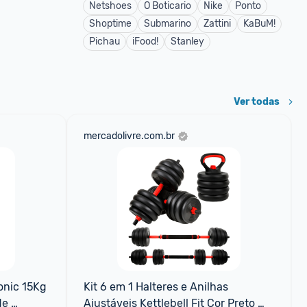
Netshoes
O Boticario
Nike
Ponto
Shoptime
Submarino
Zattini
KaBuM!
Pichau
iFood!
Stanley
Ver todas
mercadolivre.com.br
nic 15Kg 
Kit 6 em 1 Halteres e Anilhas 
e 
Ajustáveis Kettlebell Fit Cor Preto 