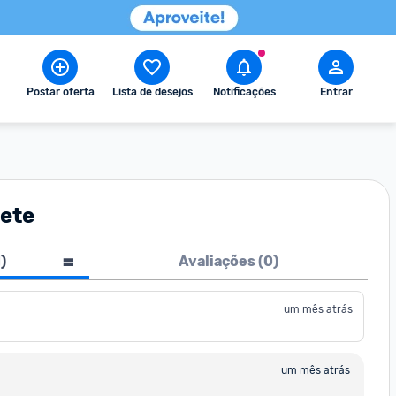
Postar oferta
Lista de desejos
Notificações
Entrar
lete
1
)
Avaliações (
0
)
um mês atrás
um mês atrás