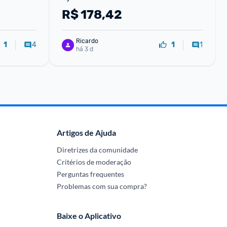
A-F150B1T
Sagatini 15kg
R$
178,42
Ricardo
4
1
1
1
há 3 d
Artigos de Ajuda
Diretrizes da comunidade
Critérios de moderação
Perguntas frequentes
Problemas com sua compra?
Baixe o Aplicativo