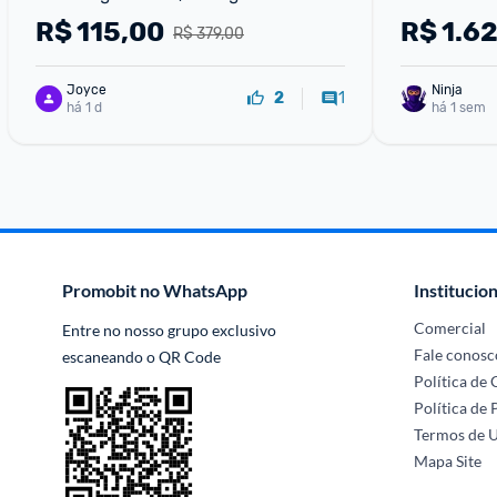
Lavagem Br
R$
115,00
R$
1.6
R$ 379,00
220V
Joyce
Ninja 
1
2
há 1 d
há 1 sem
Promobit no WhatsApp
Institucion
Comercial
Entre no nosso grupo exclusivo 
Fale conosc
escaneando o QR Code
Política de
Política de 
Termos de 
Mapa Site