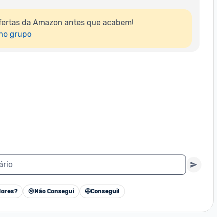
fertas da Amazon antes que acabem!

 no grupo
ário
ores?
😢
Não Consegui
🤩
Consegui!
Cancelar