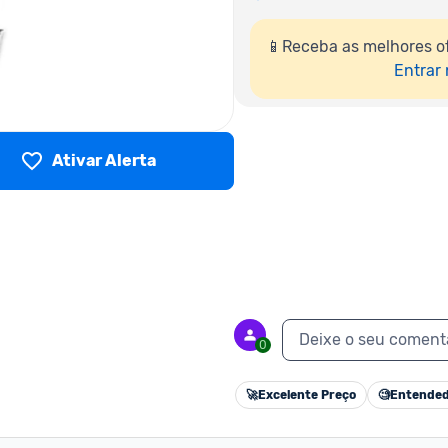
📱Receba as melhores o
Entrar
Ativar Alerta
Deixe o seu coment
0
🚀
Excelente Preço
🧐
Entended