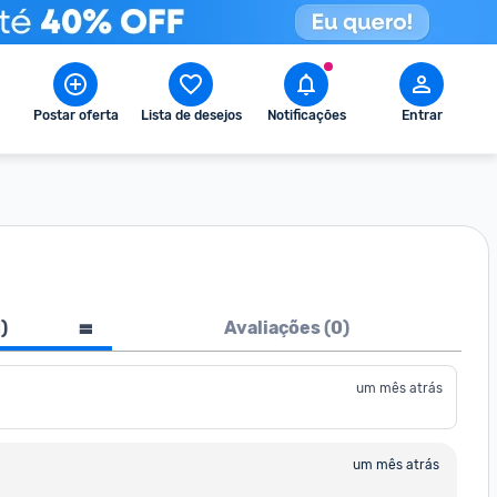
Postar oferta
Lista de desejos
Notificações
Entrar
1
)
Avaliações (
0
)
um mês atrás
um mês atrás