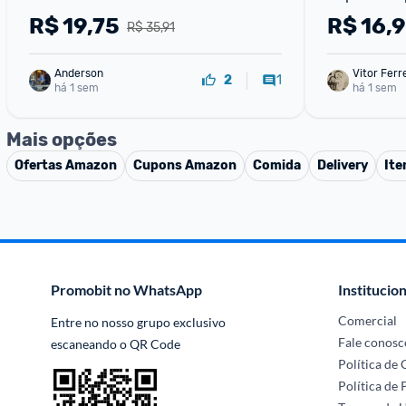
R$
19,75
R$
16,
R$ 35,91
Anderson
Vitor Ferr
1
2
há 1 sem
há 1 sem
Mais opções
Ofertas
Amazon
Cupons
Amazon
Comida
Delivery
Ite
Promobit no WhatsApp
Institucion
Comercial
Entre no nosso grupo exclusivo 
Fale conosc
escaneando o QR Code
Política de
Política de 