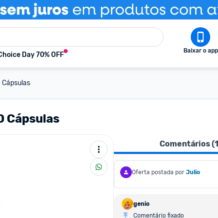
Baixar o app
Choice Day 70% OFF
 Cápsulas
0 Cápsulas
Comentários (
Oferta postada por
Julio
genio
Comentário fixado