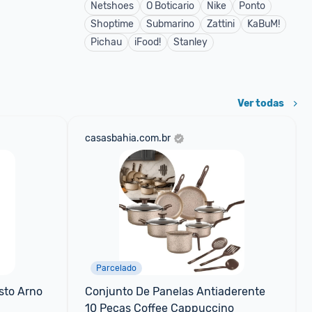
Netshoes
O Boticario
Nike
Ponto
Shoptime
Submarino
Zattini
KaBuM!
Pichau
iFood!
Stanley
Ver todas
casasbahia.com.br
Parcelado
to Arno 
Conjunto De Panelas Antiaderente 
10 Peças Coffee Cappuccino