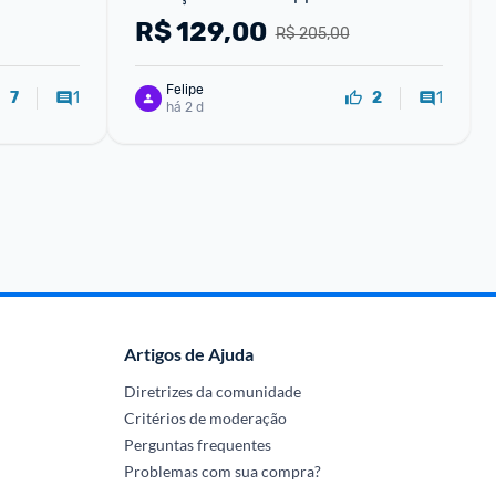
R$
129,00
R$ 205,00
Felipe
1
1
7
2
há 2 d
Artigos de Ajuda
Diretrizes da comunidade
Critérios de moderação
Perguntas frequentes
Problemas com sua compra?