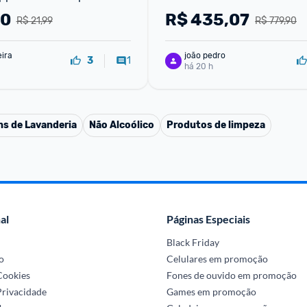
90
R$
435,07
R$ 21,99
R$ 779,90
eira
joão pedro
1
3
há 20 h
ns de Lavanderia
Não Alcoólico
Produtos de limpeza
al
Páginas Especiais
Black Friday
o
Celulares em promoção
 Cookies
Fones de ouvido em promoção
Privacidade
Games em promoção