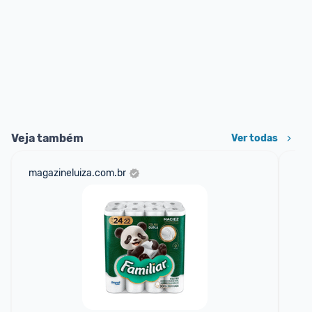
Veja também
Ver todas
magazineluiza.com.br
mag