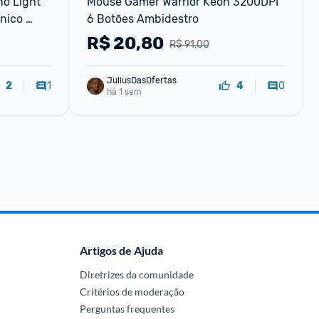
 Light 
Mouse Gamer Warrior Keon 3200DPI 
nico 
6 Botões Ambidestro
usepad 
R$
20,80
R$ 91,00
JuliusDasOfertas
1
0
2
4
há 1 sem
Artigos de Ajuda
Diretrizes da comunidade
Critérios de moderação
Perguntas frequentes