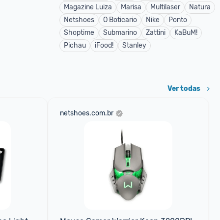
Magazine Luiza
Marisa
Multilaser
Natura
Netshoes
O Boticario
Nike
Ponto
Shoptime
Submarino
Zattini
KaBuM!
Pichau
iFood!
Stanley
Ver todas
netshoes.com.br