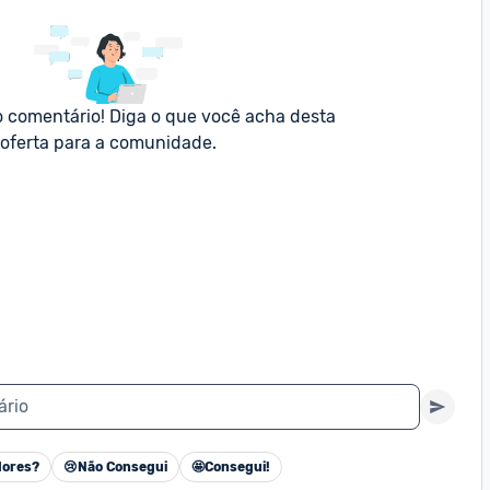
o comentário! Diga o que você acha desta 
oferta para a comunidade.
ário
ores?
😢
Não Consegui
🤩
Consegui!
Cancelar