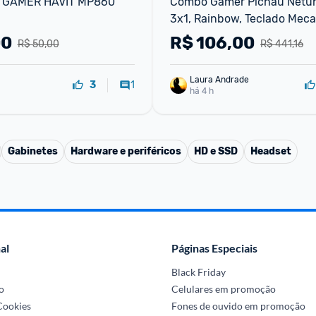
GAMER HAVIT MP860 
Combo Gamer Pichau Netuno
3x1, Rainbow, Teclado Meca
ABNT2, Mouse 4200DPI, Mo
00
R$
106,00
R$ 50,00
R$ 441,16
Medio
Laura Andrade
1
3
há 4 h
Gabinetes
Hardware e periféricos
HD e SSD
Headset
al
Páginas Especiais
Black Friday
o
Celulares em promoção
 Cookies
Fones de ouvido em promoção