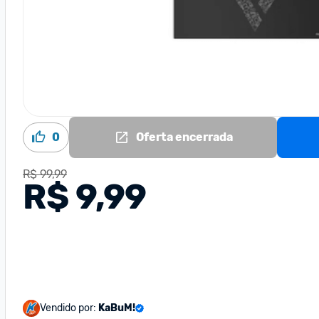
0
Oferta encerrada
R$ 99,99
R$ 9,99
Vendido por:
KaBuM!