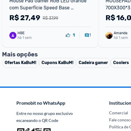
Mouse Pad Gamer RGB LED Grande 
MOUSEPAD 
com Superfície Speed Base 
700X300*3
Antiderrapante e Iluminação 
R$
27,49
R$
16,
R$ 37,99
Colorida para PC Notebook Esc
HBE
Amanda
1
1
há 1 sem
há 1 sem
Mais opções
Ofertas
KaBuM!
Cupons
KaBuM!
Cadeira gamer
Coolers
Promobit no WhatsApp
Institucion
Comercial
Entre no nosso grupo exclusivo 
Fale conosc
escaneando o QR Code
Política de