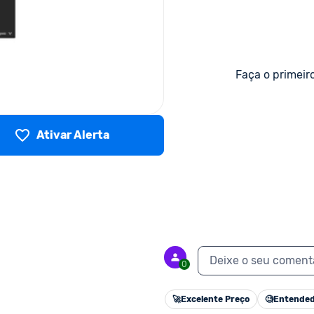
Faça o primeir
Ativar Alerta
Deixe o seu coment
0
🚀
Excelente Preço
🧐
Entended