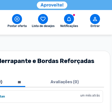
Postar oferta
Lista de desejos
Notificações
Entrar
iderrapante e Bordas Reforçadas
0
)
Avaliações (
0
)
um mês atrás
tan