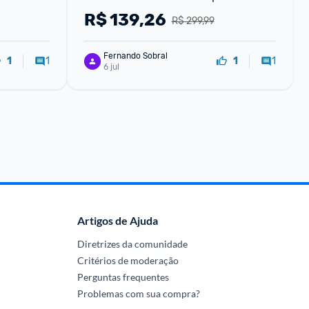
rown)
R$
139,26
R$ 299,99
Fernando Sobral
1
1
1
1
6 jul
Artigos de Ajuda
Diretrizes da comunidade
Critérios de moderação
Perguntas frequentes
Problemas com sua compra?