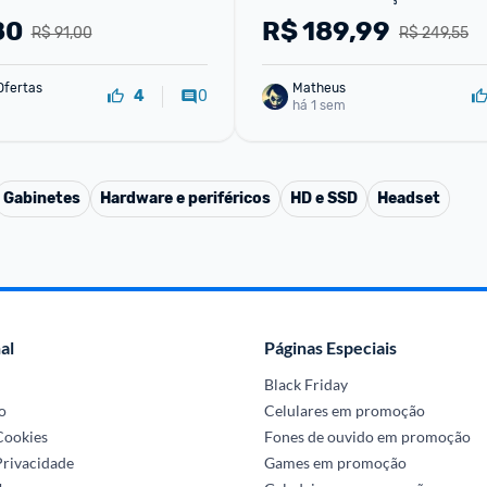
Switch Brown K608-r (pt-b
80
R$
189,99
R$ 91,00
R$ 249,55
Ofertas
Matheus
0
4
há 1 sem
Gabinetes
Hardware e periféricos
HD e SSD
Headset
al
Páginas Especiais
Black Friday
o
Celulares em promoção
 Cookies
Fones de ouvido em promoção
Privacidade
Games em promoção