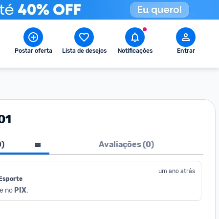
Postar oferta
Lista de desejos
Notificações
Entrar
01
0
)
Avaliações (
0
)
um ano atrás
 Esporte
e no 
PIX
.