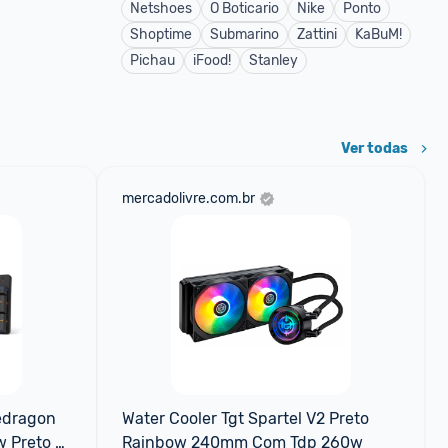
Netshoes
O Boticario
Nike
Ponto
Shoptime
Submarino
Zattini
KaBuM!
Pichau
iFood!
Stanley
Ver todas
mercadolivre.com.br
dragon 
Water Cooler Tgt Spartel V2 Preto 
 Preto 
Rainbow 240mm Com Tdp 260w