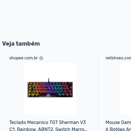
Veja também
shopee.com.br
netshoes.com
Teclado Mecanico TGT Sherman V3 
Mouse Game
C1, Rainbow, ABNT2, Switch Marrom, 
6 Botões A