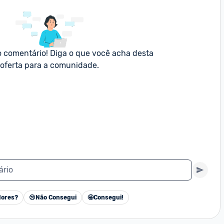
o comentário! Diga o que você acha desta 
oferta para a comunidade.
ário
ores?
😢
Não Consegui
🤩
Consegui!
Cancelar