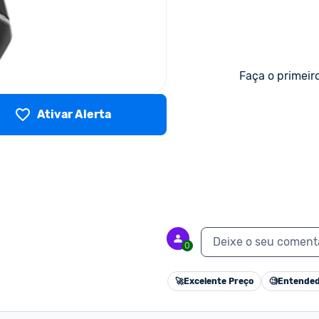
Faça o primeir
Ativar Alerta
Deixe o seu coment
0
🚀
Excelente Preço
🧐
Entended