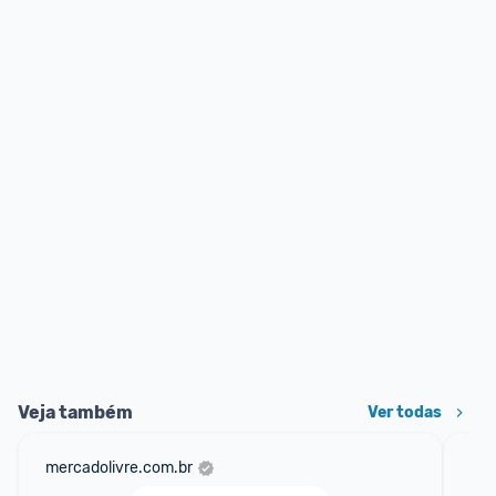
Veja também
Ver todas
mercadolivre.com.br
ali