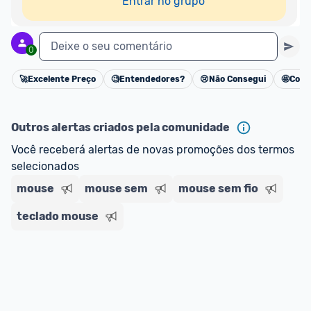
Entrar no grupo
Deixe o seu comentário
0
🚀
Excelente Preço
🧐
Entendedores?
😢
Não Consegui
🤩
Cons
Cancelar
Outros alertas criados pela comunidade
Você receberá alertas de novas promoções dos termos 
selecionados
mouse
mouse sem
mouse sem fio
teclado mouse