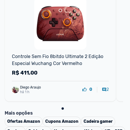
Controle Sem Fio 8bitdo Ultimate 2 Edição 
E6s
Especial Wuchang Cor Vermelho
blu
ca
R$
411,00
R
Diego Araujo
2
0
há 1 h
Mais opções
Ofertas
Amazon
Cupons
Amazon
Cadeira gamer