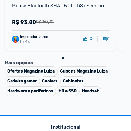
Mouse Bluetooth SMAILWOLF RS7 Sem Fio
Mo
24
R$
93,80
R
R$ 167,70
Imperador Kuzco
0
2
há 4 d
Mais opções
Ofertas
Magazine Luiza
Cupons
Magazine Luiza
Cadeira gamer
Coolers
Gabinetes
Hardware e periféricos
HD e SSD
Headset
Institucional