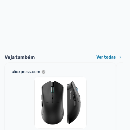
Veja também
Ver todas
aliexpress.com
mer