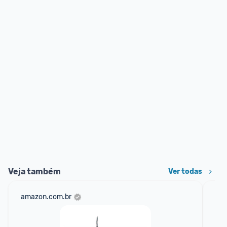
Veja também
Ver todas
amazon.com.br
mer