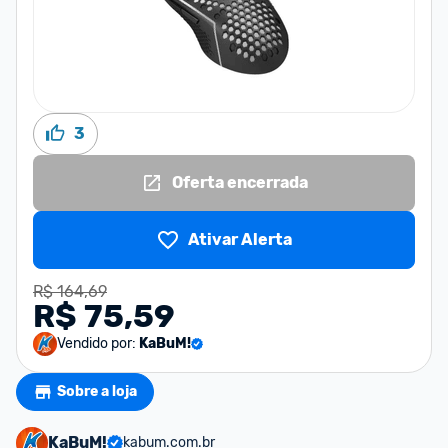
3
Oferta encerrada
Ativar Alerta
R$ 164,69
R$ 75,59
Vendido por:
KaBuM!
Sobre a loja
KaBuM!
kabum.com.br