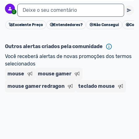
Deixe o seu comentário
0
🚀
Excelente Preço
🧐
Entendedores?
😢
Não Consegui
🤩
Cons
Cancelar
Outros alertas criados pela comunidade
Você receberá alertas de novas promoções dos termos 
selecionados
mouse
mouse gamer
mouse gamer redragon
teclado mouse