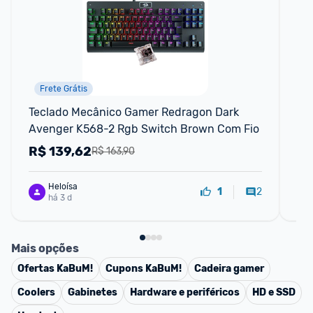
Frete Grátis
Teclado Mecânico Gamer Redragon Dark 
Mo
Avenger K568-2 Rgb Switch Brown Com Fio
R$
139,62
R
R$ 163,90
Heloísa
2
1
há 3 d
Mais opções
Ofertas
KaBuM!
Cupons
KaBuM!
Cadeira gamer
Coolers
Gabinetes
Hardware e periféricos
HD e SSD