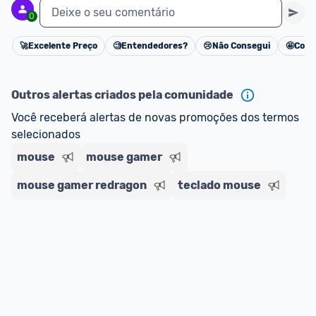
Deixe o seu comentário
0
🚀
Excelente Preço
🧐
Entendedores?
😢
Não Consegui
🤩
Cons
Cancelar
Outros alertas criados pela comunidade
Você receberá alertas de novas promoções dos termos 
selecionados
mouse
mouse gamer
mouse gamer redragon
teclado mouse