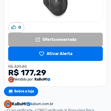
0
Oferta encerrada
Ativar Alerta
R$ 329,40
R$ 177,29
Vendido por:
KaBuM!
Sobre a loja
KaBuM!
kabum.com.br
Loja verificada
CNPJ verificado
Possui loja física