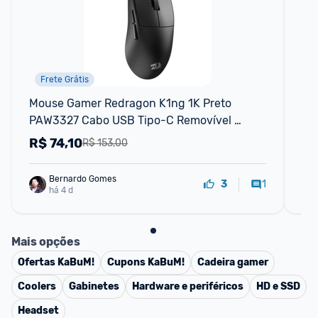
Frete Grátis
Mouse Gamer Redragon K1ng 1K Preto 
Mo
PAW3327 Cabo USB Tipo-C Removível 
12400 DPI M724
R$
74,10
R
R$ 153,00
Bernardo Gomes
1
3
há 4 d
Mais opções
Ofertas
KaBuM!
Cupons
KaBuM!
Cadeira gamer
Coolers
Gabinetes
Hardware e periféricos
HD e SSD
Headset