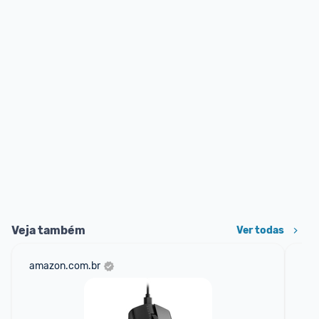
Veja também
Ver todas
amazon.com.br
mer