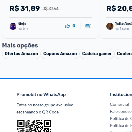
R$
31,89
R$
20,
R$ 37,64
Ninja 
JuliusDas
1
0
há 6 h
há 1 sem
Mais opções
Ofertas
Amazon
Cupons
Amazon
Cadeira gamer
Cooler
Promobit no WhatsApp
Institucion
Comercial
Entre no nosso grupo exclusivo 
Fale conosc
escaneando o QR Code
Política de
Política de 