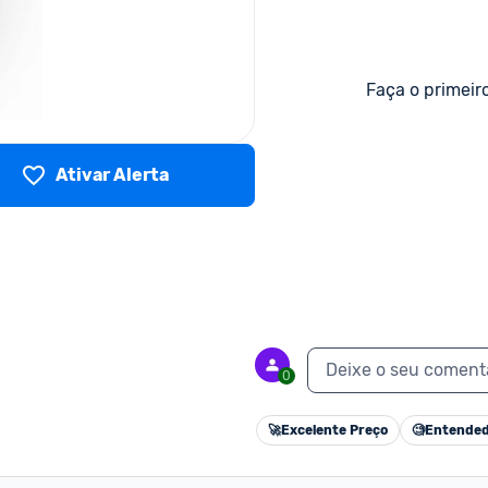
Faça o primeir
Ativar Alerta
Deixe o seu coment
0
🚀
Excelente Preço
🧐
Entended