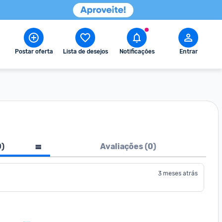
Postar oferta
Lista de desejos
Notificações
Entrar
0
)
Avaliações (
0
)
3 meses atrás