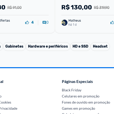
80
R$
130,00
R$ 91,00
R$ 319,90
Ofertas
Matheus
0
4
há 1 d
s
Gabinetes
Hardware e periféricos
HD e SSD
Headset
al
Páginas Especiais
Black Friday
o
Celulares em promoção
 Cookies
Fones de ouvido em promoção
Privacidade
Games em promoção