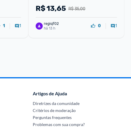
Organizador Escritório Home Office
R$
13,65
R$ 35,00
regisjf02
1
1
1
0
há 13 h
Artigos de Ajuda
Diretrizes da comunidade
Critérios de moderação
Perguntas frequentes
Problemas com sua compra?