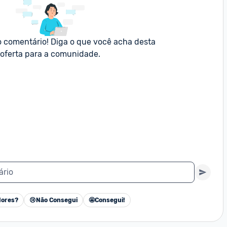
o comentário! Diga o que você acha desta 
oferta para a comunidade.
ário
ores?
😢
Não Consegui
🤩
Consegui!
Cancelar