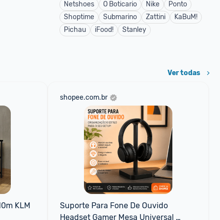
Netshoes
O Boticario
Nike
Ponto
Shoptime
Submarino
Zattini
KaBuM!
Pichau
iFood!
Stanley
Ver todas
shopee.com.br
,10m KLM
Suporte Para Fone De Ouvido 
Headset Gamer Mesa Universal 