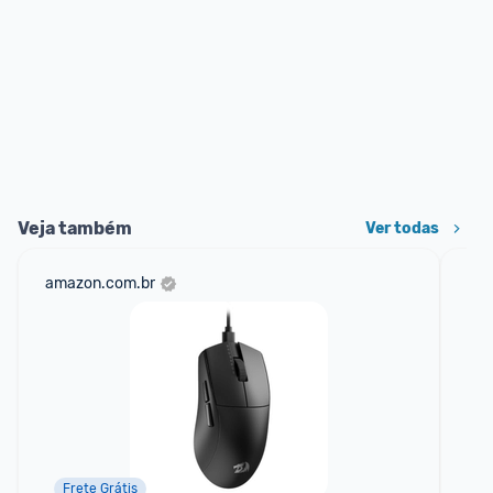
Veja também
Ver todas
amazon.com.br
mer
Frete Grátis