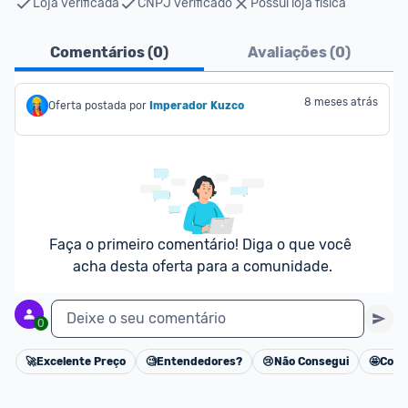
Loja verificada
CNPJ verificado
Possui loja física
Comentários (
0
)
Avaliações (
0
)
8 meses atrás
Oferta postada por
Imperador Kuzco
Faça o primeiro comentário! Diga o que você 
acha desta oferta para a comunidade.
Deixe o seu comentário
0
🚀
Excelente Preço
🧐
Entendedores?
😢
Não Consegui
🤩
Cons
Cancelar