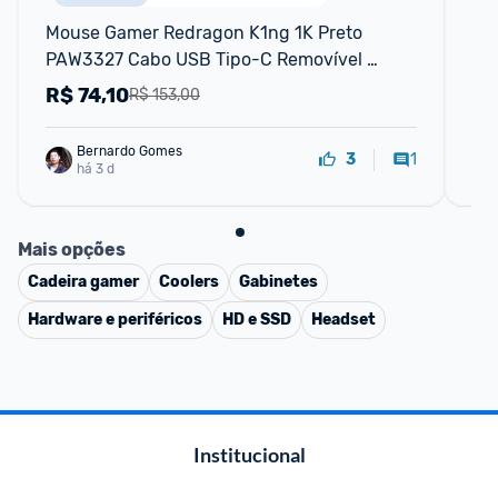
Mouse Gamer Redragon K1ng 1K Preto 
Mo
PAW3327 Cabo USB Tipo-C Removível 
Re
12400 DPI M724
Si
R$
74,10
R
R$ 153,00
Bernardo Gomes
1
3
há 3 d
Mais opções
Cadeira gamer
Coolers
Gabinetes
Hardware e periféricos
HD e SSD
Headset
Institucional