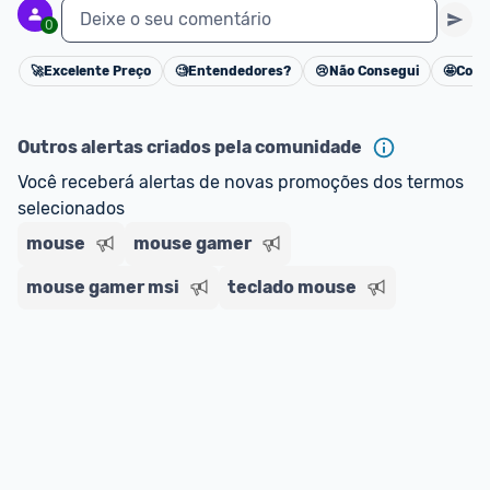
Deixe o seu comentário
0
🚀
Excelente Preço
🧐
Entendedores?
😢
Não Consegui
🤩
Cons
Cancelar
Outros alertas criados pela comunidade
Você receberá alertas de novas promoções dos termos 
selecionados
mouse
mouse gamer
mouse gamer msi
teclado mouse