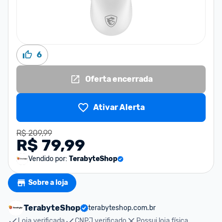
6
Oferta encerrada
Ativar Alerta
R$ 209,99
R$ 79,99
Vendido por:
TerabyteShop
Sobre a loja
TerabyteShop
terabyteshop.com.br
Loja verificada
CNPJ verificado
Possui loja física