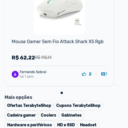
F
Mouse Gamer Sem Fio Attack Shark X5 Rgb
Te
AB
R$
62,22
R
R$ 115,14
Fernando Sobral
1
2
há 1 sem
Mais opções
Ofertas
TerabyteShop
Cupons
TerabyteShop
Cadeira gamer
Coolers
Gabinetes
Hardware e periféricos
HD e SSD
Headset