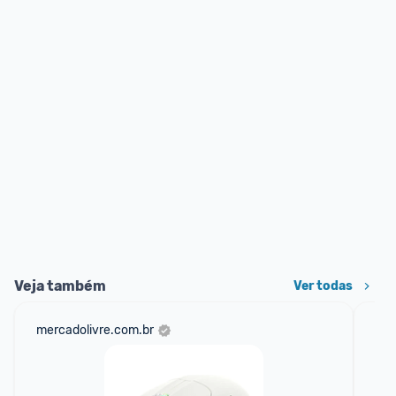
Veja também
Ver todas
mercadolivre.com.br
am