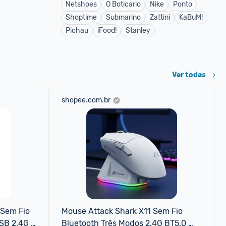
Netshoes
O Boticario
Nike
Ponto
Shoptime
Submarino
Zattini
KaBuM!
Pichau
iFood!
Stanley
Ver todas
shopee.com.br
Sem Fio 
Mouse Attack Shark X11 Sem Fio 
SB 2.4G 
Bluetooth Três Modos 2.4G BT5.0 