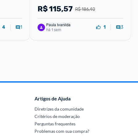
l Reduz 
22000DPI Recarregável RGB PC 
R$
115,57
R$ 186,40
Gaming Configuração De M
Paula Ivanilda
1
3
4
1
há 1 sem
Artigos de Ajuda
Diretrizes da comunidade
Critérios de moderação
Perguntas frequentes
Problemas com sua compra?