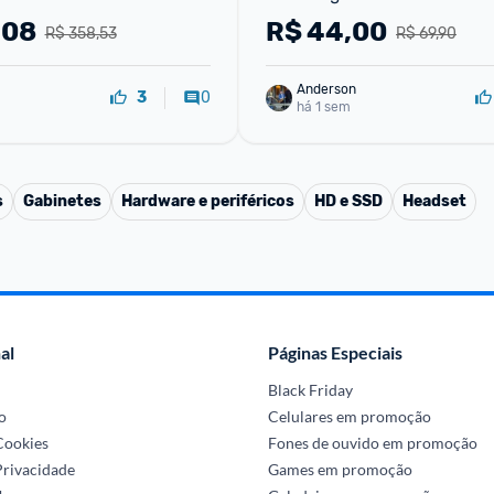
RGB Silencioso DPI Ajustáve
,08
R$
44,00
R$ 358,53
R$ 69,90
Tensão
Anderson
0
3
há 1 sem
s
Gabinetes
Hardware e periféricos
HD e SSD
Headset
al
Páginas Especiais
Black Friday
o
Celulares em promoção
 Cookies
Fones de ouvido em promoção
Privacidade
Games em promoção