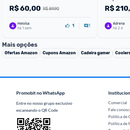
R$
60,00
R$
210
R$ 89,90
Heloísa
Adrena
1
1
há 1 sem
há 2 d
Mais opções
Ofertas
Amazon
Cupons
Amazon
Cadeira gamer
Cooler
Promobit no WhatsApp
Institucion
Comercial
Entre no nosso grupo exclusivo 
Fale conosc
escaneando o QR Code
Política de
Política de 