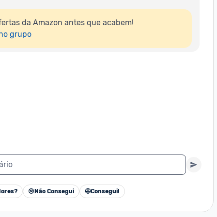
fertas da Amazon antes que acabem!

 no grupo
ário
ores?
😢
Não Consegui
🤩
Consegui!
Cancelar