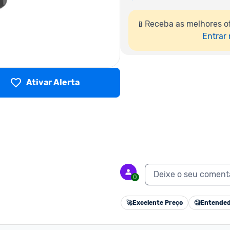
📱Receba as melhores o
Entrar
Ativar Alerta
Deixe o seu coment
0
🚀
Excelente Preço
🧐
Entended