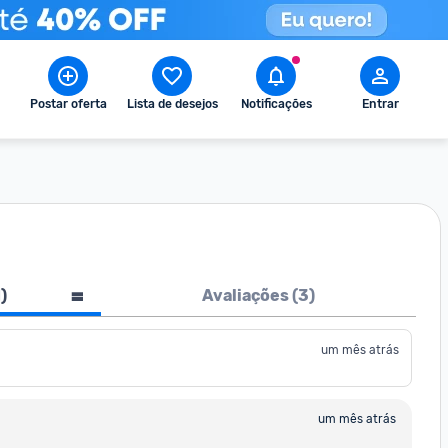
Postar oferta
Lista de desejos
Notificações
Entrar
1
)
Avaliações (
3
)
um mês atrás
um mês atrás