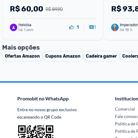
R$
60,00
R$
93,
R$ 89,90
Heloísa
Imperador
1
1
há 1 sem
há 18 h
Mais opções
Ofertas
Amazon
Cupons
Amazon
Cadeira gamer
Cooler
Promobit no WhatsApp
Institucion
Comercial
Entre no nosso grupo exclusivo 
Fale conosc
escaneando o QR Code
Política de
Política de 