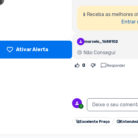
📱Receba as melhores o
Entrar
marcelo_1688102
Ativar Alerta
😢 Não Consegui
0
Responder
Deixe o seu coment
0
🚀
Excelente Preço
🧐
Entended