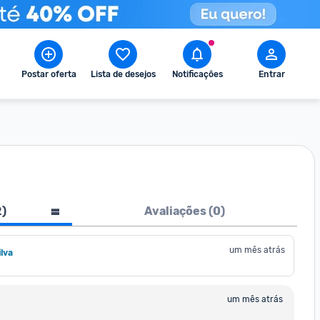
Postar oferta
Lista de desejos
Notificações
Entrar
2
)
Avaliações (
0
)
um mês atrás
lva
um mês atrás