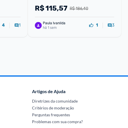
l Reduz 
22000DPI Recarregável RGB PC 
R$
115,57
R$ 186,40
Gaming Configuração De M
Paula Ivanilda
1
3
4
1
há 1 sem
Artigos de Ajuda
Diretrizes da comunidade
Critérios de moderação
Perguntas frequentes
Problemas com sua compra?