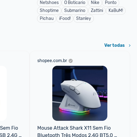
Netshoes
O Boticario
Nike
Ponto
Shoptime
Submarino
Zattini
KaBuM!
Pichau
iFood!
Stanley
Ver todas
shopee.com.br
Sem Fio 
Mouse Attack Shark X11 Sem Fio 
SB 2.4G 
Bluetooth Três Modos 2.4G BT5.0 