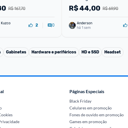
RGB Silencioso DPI Ajustáve
80
R$
44,00
R$ 167,70
R$ 69,90
Tensão
 Kuzco
Anderson
0
2
há 1 sem
s
Gabinetes
Hardware e periféricos
HD e SSD
Headset
al
Páginas Especiais
Black Friday
o
Celulares em promoção
 Cookies
Fones de ouvido em promoção
Privacidade
Games em promoção