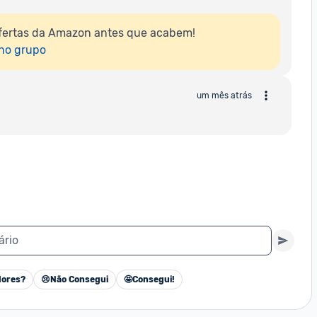
fertas da Amazon antes que acabem!

 no grupo
um mês atrás
ário
ores?
😢
Não Consegui
🤩
Consegui!
Cancelar