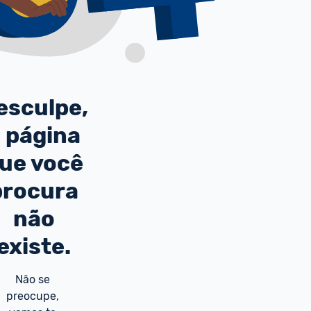
esculpe,
 página
ue você
procura
não
existe.
Não se 
preocupe, 