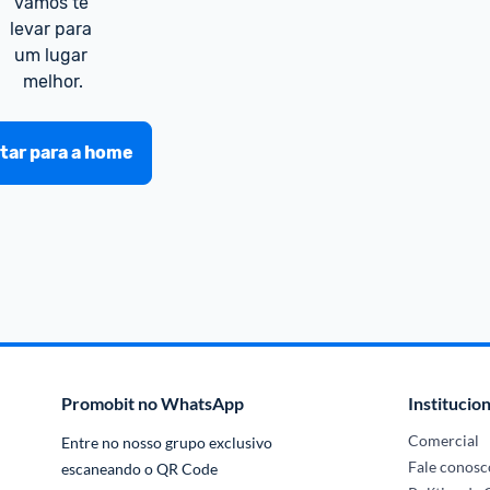
vamos te 
levar para 
um lugar 
melhor.
tar para a home
Promobit no WhatsApp
Institucion
Comercial
Entre no nosso grupo exclusivo 
Fale conosc
escaneando o QR Code