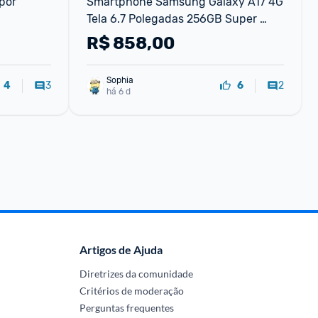
or 
Smartphone Samsung Galaxy A17 4G 
Tela 6.7 Polegadas 256GB Super 
AMOLED Câmera Tripla 50MP Azul 
R$
858,00
Samsung
Sophia
3
2
4
6
há 6 d
Artigos de Ajuda
Diretrizes da comunidade
Critérios de moderação
Perguntas frequentes