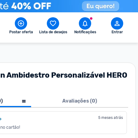
Postar oferta
Lista de desejos
Notificações
Entrar
n Ambidestro Personalizável HERO
0
)
Avaliações (
0
)
5 meses atrás
o
no cartão!