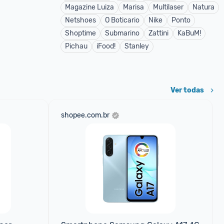
Magazine Luiza
Marisa
Multilaser
Natura
Netshoes
O Boticario
Nike
Ponto
Shoptime
Submarino
Zattini
KaBuM!
Pichau
iFood!
Stanley
Ver todas
shopee.com.br