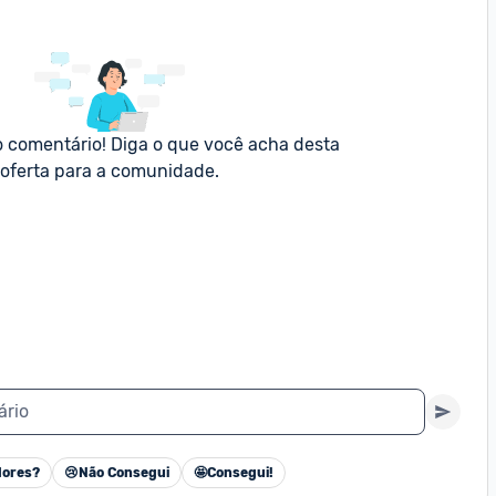
o comentário! Diga o que você acha desta 
oferta para a comunidade.
ário
ores?
😢
Não Consegui
🤩
Consegui!
Cancelar