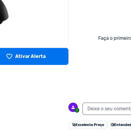
Faça o primeir
Ativar Alerta
Deixe o seu coment
0
🚀
Excelente Preço
🧐
Entended