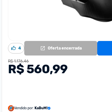
4
Oferta encerrada
R$ 1.176,46
R$ 560,99
Vendido por:
KaBuM!