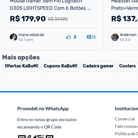
Mouse Gamer Sem Fio Logitech 
Headset Ga
G305 LIGHTSPEED Com 6 Botões 
Preto+Verm
Programáveis E Até 12.000 DPI - 
R$
179,90
R$
137,
R$ 349,90
Branco
maria eduarda
Anderson
16
2
há 1 sem
há 2 d
Mais opções
Ofertas
KaBuM!
Cupons
KaBuM!
Cadeira gamer
Coolers
Promobit no WhatsApp
Institucion
Comercial
Entre no nosso grupo exclusivo 
Fale conosc
escaneando o QR Code
Política de