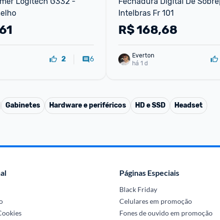
mer Logitech G332 - 
Fechadura Digital De Sobrep
elho
Intelbras Fr 101
61
R$
168,68
Everton
6
2
há 1 d
Gabinetes
Hardware e periféricos
HD e SSD
Headset
al
Páginas Especiais
Black Friday
o
Celulares em promoção
 Cookies
Fones de ouvido em promoção