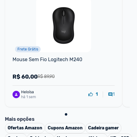
Frete Grátis
Mouse Sem Fio Logitech M240
E6s
blu
ca
R$
60,00
R
R$ 89,90
Heloísa
1
1
há 1 sem
Mais opções
Ofertas
Amazon
Cupons
Amazon
Cadeira gamer