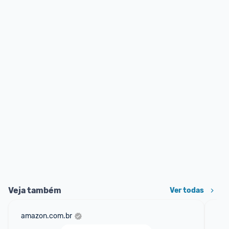
Veja também
Ver todas
amazon.com.br
ali