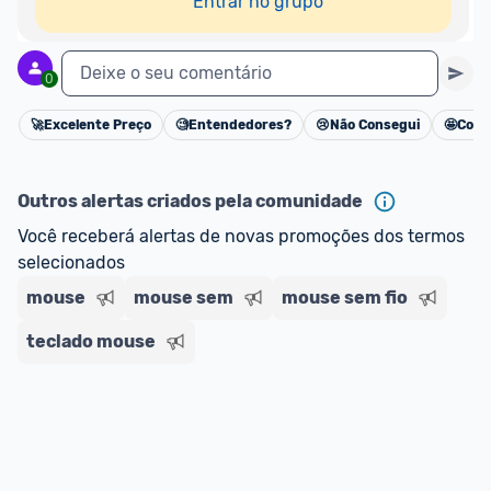
Entrar no grupo
Deixe o seu comentário
0
🚀
Excelente Preço
🧐
Entendedores?
😢
Não Consegui
🤩
Cons
Cancelar
Outros alertas criados pela comunidade
Você receberá alertas de novas promoções dos termos 
selecionados
mouse
mouse sem
mouse sem fio
teclado mouse