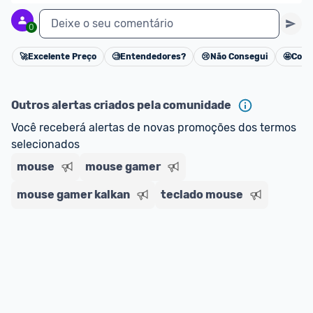
Deixe o seu comentário
0
🚀
Excelente Preço
🧐
Entendedores?
😢
Não Consegui
🤩
Cons
Cancelar
Outros alertas criados pela comunidade
Você receberá alertas de novas promoções dos termos 
selecionados
mouse
mouse gamer
mouse gamer kalkan
teclado mouse