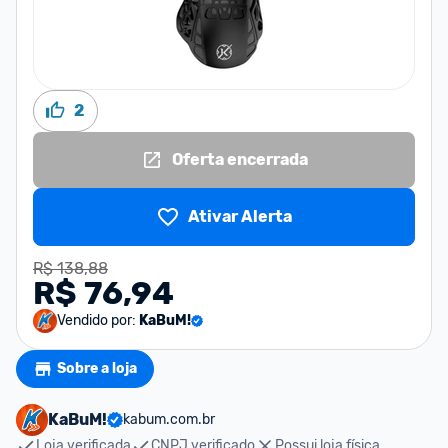
2
Oferta encerrada
Ativar Alerta
R$ 138,88
R$ 76,94
Vendido por:
KaBuM!
Sobre a loja
KaBuM!
kabum.com.br
Loja verificada
CNPJ verificado
Possui loja física