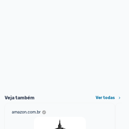
Veja também
Ver todas
amazon.com.br
mer