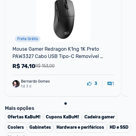
Frete Grátis
Mouse Gamer Redragon K1ng 1K Preto 
Mo
PAW3327 Cabo USB Tipo-C Removível 
12400 DPI M724
R$
74,10
R
R$ 153,00
Bernardo Gomes
1
3
há 3 d
Mais opções
Ofertas
KaBuM!
Cupons
KaBuM!
Cadeira gamer
Coolers
Gabinetes
Hardware e periféricos
HD e SSD