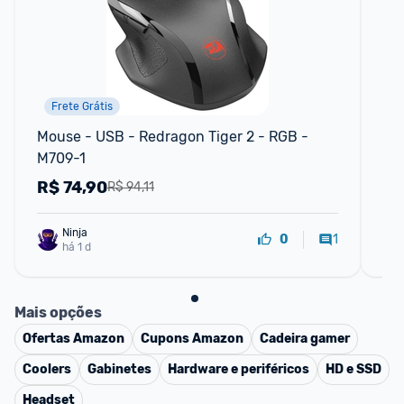
Frete Grátis
Mouse - USB - Redragon Tiger 2 - RGB - 
He
M709-1
Pr
R$
74,90
R
R$ 94,11
Ninja 
1
0
há 1 d
Mais opções
Ofertas
Amazon
Cupons
Amazon
Cadeira gamer
Coolers
Gabinetes
Hardware e periféricos
HD e SSD
Headset