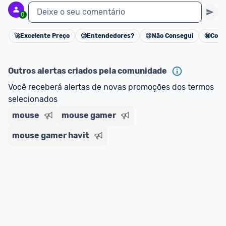
Deixe o seu comentário
0
🚀
Excelente Preço
🧐
Entendedores?
😢
Não Consegui
🤩
Cons
Cancelar
Outros alertas criados pela comunidade
Você receberá alertas de novas promoções dos termos 
selecionados
mouse
mouse gamer
mouse gamer havit