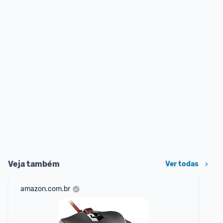
Veja também
Ver todas
amazon.com.br
net