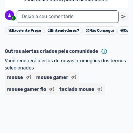
Deixe o seu comentário
0
🚀
Excelente Preço
🧐
Entendedores?
😢
Não Consegui
🤩
Cons
Cancelar
Outros alertas criados pela comunidade
Você receberá alertas de novas promoções dos termos 
selecionados
mouse
mouse gamer
mouse gamer fio
teclado mouse