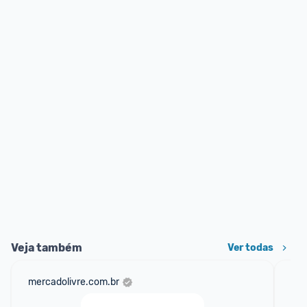
Veja também
Ver todas
mercadolivre.com.br
ali