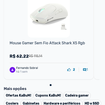
Mouse Gamer Sem Fio Attack Shark X5 Rgb
Mo
Se
R$
62,22
R
R$ 115,14
Fernando Sobral
1
2
há 1 sem
Mais opções
Ofertas
KaBuM!
Cupons
KaBuM!
Cadeira gamer
Coolers
Gabinetes
Hardware e periféricos
HD e SSD