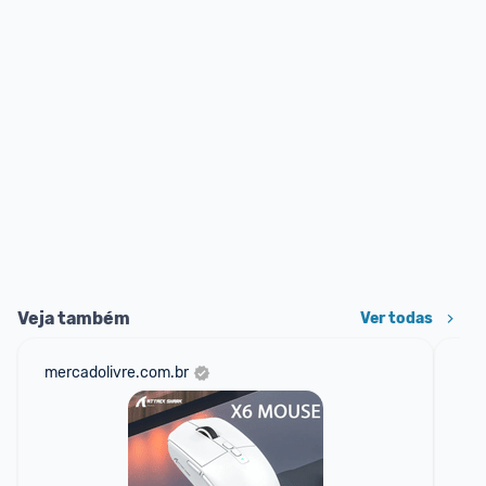
Veja também
Ver todas
mercadolivre.com.br
am