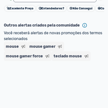
🚀
Excelente Preço
🧐
Entendedores?
😢
Não Consegui
🤩
Cons
Cancelar
Outros alertas criados pela comunidade
Você receberá alertas de novas promoções dos termos 
selecionados
mouse
mouse gamer
mouse gamer force
teclado mouse