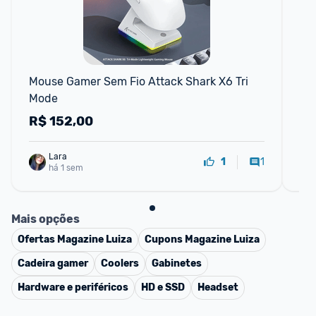
F
Mouse Gamer Sem Fio Attack Shark X6 Tri 
Mo
Mode
Co
DP
R$
152,00
R
Lara
1
1
há 1 sem
Mais opções
Ofertas
Magazine Luiza
Cupons
Magazine Luiza
Cadeira gamer
Coolers
Gabinetes
Hardware e periféricos
HD e SSD
Headset