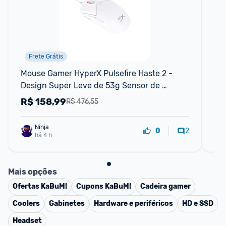
Frete Grátis
Mouse Gamer HyperX Pulsefire Haste 2 - 
He
Design Super Leve de 53g Sensor de 
Pr
precisão HyperX 26K Até 26000 DPI 
R$
158,99
R
R$ 476,55
8000HZ,
Ninja 
2
0
há 4 h
Mais opções
Ofertas
KaBuM!
Cupons
KaBuM!
Cadeira gamer
Coolers
Gabinetes
Hardware e periféricos
HD e SSD
Headset