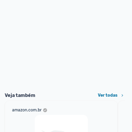
Veja também
Ver todas
amazon.com.br
net