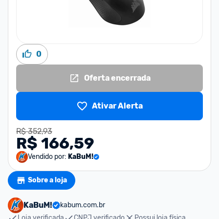
0
Oferta encerrada
Ativar Alerta
R$ 352,93
R$ 166,59
Vendido por:
KaBuM!
Sobre a loja
KaBuM!
kabum.com.br
Loja verificada
CNPJ verificado
Possui loja física