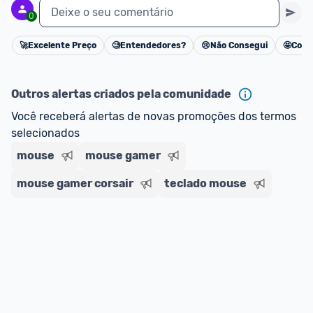
Deixe o seu comentário
0
🚀
Excelente Preço
🧐
Entendedores?
😢
Não Consegui
🤩
Cons
Cancelar
Outros alertas criados pela comunidade
Você receberá alertas de novas promoções dos termos 
selecionados
mouse
mouse gamer
mouse gamer corsair
teclado mouse