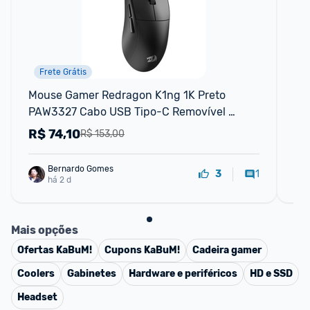
Frete Grátis
Mouse Gamer Redragon K1ng 1K Preto 
Mo
PAW3327 Cabo USB Tipo-C Removível 
Re
12400 DPI M724
Si
R$
74,10
R
R$ 153,00
Bernardo Gomes
1
3
há 2 d
Mais opções
Ofertas
KaBuM!
Cupons
KaBuM!
Cadeira gamer
Coolers
Gabinetes
Hardware e periféricos
HD e SSD
Headset