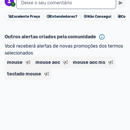
Deixe o seu comentário
0
🚀
Excelente Preço
🧐
Entendedores?
😢
Não Consegui
🤩
Cons
Cancelar
Outros alertas criados pela comunidade
Você receberá alertas de novas promoções dos termos 
selecionados
mouse
mouse aoc
mouse aoc ms
teclado mouse