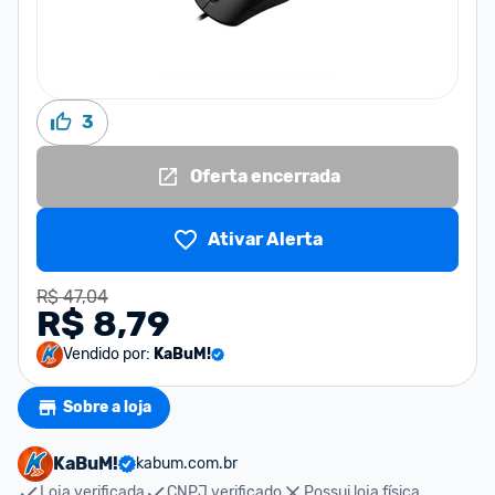
3
Oferta encerrada
Ativar Alerta
R$ 47,04
R$ 8,79
Vendido por:
KaBuM!
Sobre a loja
KaBuM!
kabum.com.br
Loja verificada
CNPJ verificado
Possui loja física