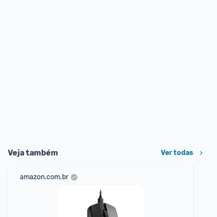
Veja também
Ver todas
amazon.com.br
mer