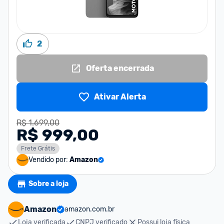
2
Oferta encerrada
Ativar Alerta
R$ 1.699,00
R$ 999,00
Frete Grátis
Vendido por:
Amazon
Sobre a loja
Amazon
amazon.com.br
Loja verificada
CNPJ verificado
Possui loja física