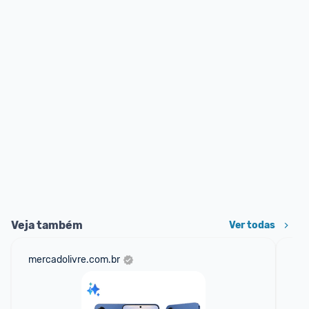
Veja também
Ver todas
mercadolivre.com.br
ali