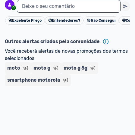
Deixe o seu comentário
0
🚀
Excelente Preço
🧐
Entendedores?
😢
Não Consegui
🤩
Cons
Cancelar
Outros alertas criados pela comunidade
Você receberá alertas de novas promoções dos termos 
selecionados
moto
moto g
moto g 5g
smartphone motorola