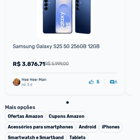
Samsung Galaxy S25 5G 256GB 12GB
Sa
R$
3.876,71
R
R$ 5.999,00
Hee Hee-Man
6
5
há 3 d
Mais opções
Ofertas
Amazon
Cupons
Amazon
Acessórios para smartphones
Android
iPhones
Smartwatch e Smartband
Tablets