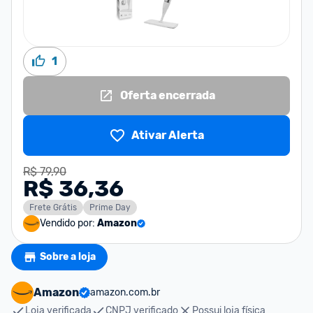
1
Oferta encerrada
Ativar Alerta
R$ 79,90
R$ 36,36
Frete Grátis
Prime Day
Vendido por:
Amazon
Sobre a loja
Amazon
amazon.com.br
Loja verificada
CNPJ verificado
Possui loja física