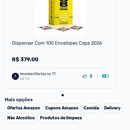
📱
Dispenser Com 100 Envelopes Copa 2026
Gar
Gat
R$
379,00
R
MonsterOfertas no TT
3
2
há 1 d
Mais opções
Ofertas
Amazon
Cupons
Amazon
Comida
Delivery
Não Alcoólico
Produtos de limpeza