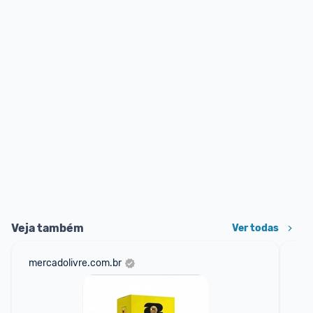
Veja também
Ver todas
mercadolivre.com.br
sho