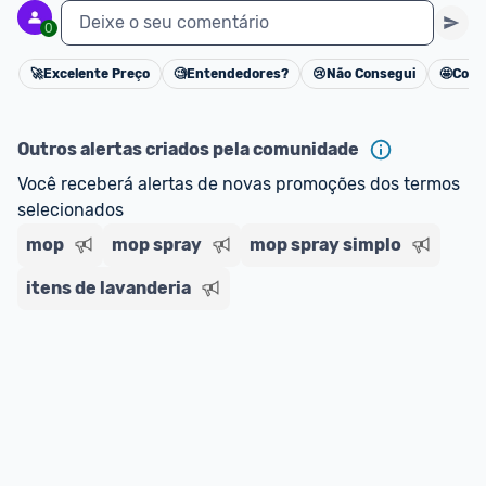
Deixe o seu comentário
0
🚀
Excelente Preço
🧐
Entendedores?
😢
Não Consegui
🤩
Cons
Cancelar
Outros alertas criados pela comunidade
Você receberá alertas de novas promoções dos termos 
selecionados
mop
mop spray
mop spray simplo
itens de lavanderia