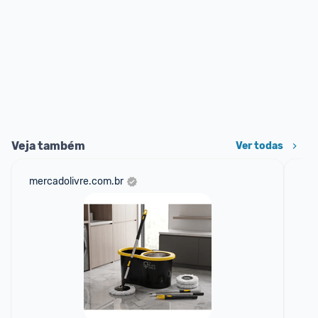
Veja também
Ver todas
mercadolivre.com.br
sho