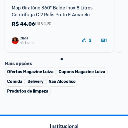
Mop Giratório 360° Balde Inox 8 Litros 
Mop
Centrífuga C 2 Refis Preto E Amarelo
com
Re
R$
44,06
R
R$ 94,90
Clara
1
2
há 1 sem
Mais opções
Ofertas
Magazine Luiza
Cupons
Magazine Luiza
Comida
Delivery
Não Alcoólico
Produtos de limpeza
Institucional