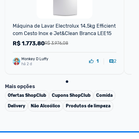
Máquina de Lavar Electrolux 14,5kg Efficient 
Má
com Cesto Inox e Jet&Clean Branca LEE15
Ca
Co
R$
1.773,80
R
R$ 3.976,08
Monkey D Luffy
2
1
há 2 d
Mais opções
Ofertas
ShopClub
Cupons
ShopClub
Comida
Delivery
Não Alcoólico
Produtos de limpeza