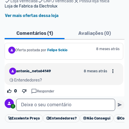
Loja verificada
CNPJ verificado
Possui loja física
Loja de Fabrica da Electrolux
Ver mais ofertas dessa loja
Comentários (
1
)
Avaliações (
0
)
8 meses atrás
Oferta postada por
Felipe Sckio
antonio_neto64149
8 meses atrás
🧐 Entendedores?
0
Responder
Deixe o seu comentário
0
🚀
Excelente Preço
🧐
Entendedores?
😢
Não Consegui
🤩
Cons
Cancelar