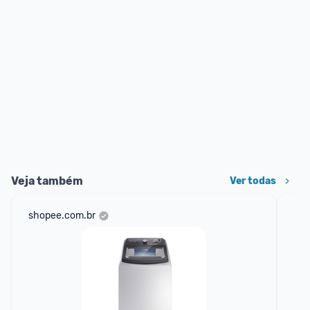
Veja também
Ver todas
shopee.com.br
mer