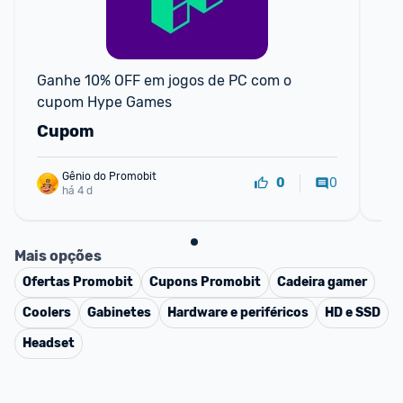
F
Ganhe 10% OFF em jogos de PC com o 
Pl
cupom Hype Games
mA
M.
Cupom
R
PC
Gênio do Promobit
0
0
há 4 d
Mais opções
Ofertas
Promobit
Cupons
Promobit
Cadeira gamer
Coolers
Gabinetes
Hardware e periféricos
HD e SSD
Headset