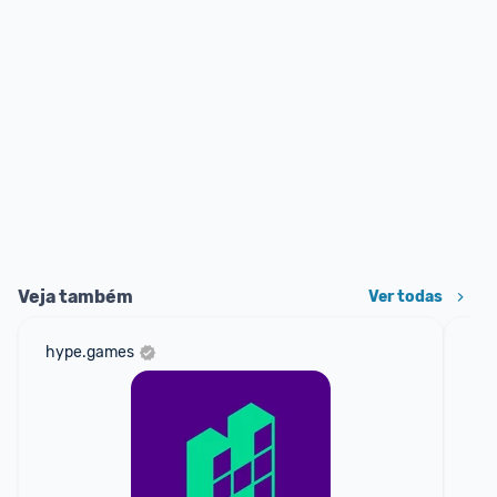
Veja também
Ver todas
hype.games
am