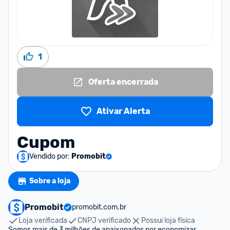
1
Oferta encerrada
Ativar Alerta
Cupom
Vendido por:
Promobit
Sobre a loja
Promobit
promobit.com.br
Loja verificada
CNPJ verificado
Possui loja física
Somos mais de 3 milhões de apaixonados por economizar. 