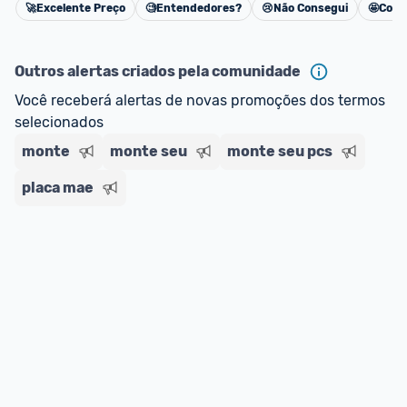
🚀
Excelente Preço
🧐
Entendedores?
😢
Não Consegui
🤩
Cons
Cancelar
Outros alertas criados pela comunidade
Você receberá alertas de novas promoções dos termos 
selecionados
monte
monte seu
monte seu pcs
placa mae