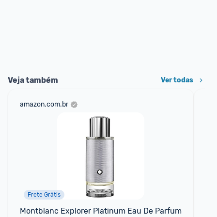
Veja também
Ver todas
amazon.com.br
net
Frete Grátis
Montblanc Explorer Platinum Eau De Parfum 
Pe