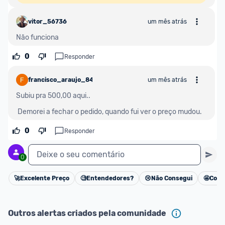
vitor_56736
um mês atrás
Não funciona
0
Responder
francisco_araujo_847805
um mês atrás
Subiu pra 500,00 aqui.. 

 Demorei a fechar o pedido, quando fui ver o preço mudou.
0
Responder
Deixe o seu comentário
0
🚀
Excelente Preço
🧐
Entendedores?
😢
Não Consegui
🤩
Cons
Cancelar
Outros alertas criados pela comunidade