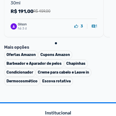
30ml
Mo
R$
191,00
R
R$ 459,00
Gilson
1
3
há 3 d
Mais opções
Ofertas
Amazon
Cupons
Amazon
Barbeador e Aparador de pelos
Chapinhas
Condicionador
Creme para cabelo e Leave in
Dermocosmético
Escova rotativa
Institucional