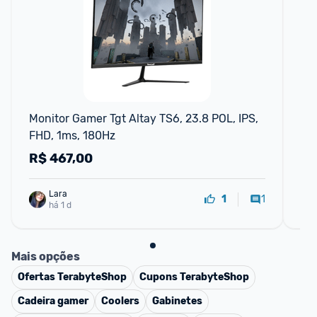
F
Monitor Gamer Tgt Altay TS6, 23.8 POL, IPS, 
Mo
FHD, 1ms, 180Hz
IP
R$
467,00
R
Lara
1
1
há 1 d
Mais opções
Ofertas
TerabyteShop
Cupons
TerabyteShop
Cadeira gamer
Coolers
Gabinetes