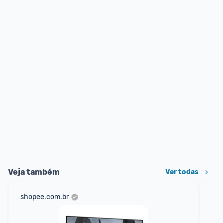
Veja também
Ver todas
shopee.com.br
am