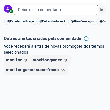
Deixe o seu comentário
0
🚀
Excelente Preço
🧐
Entendedores?
😢
Não Consegui
🤩
Cons
Cancelar
Outros alertas criados pela comunidade
Você receberá alertas de novas promoções dos termos 
selecionados
monitor
monitor gamer
monitor gamer superframe