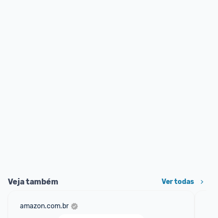
Veja também
Ver todas
amazon.com.br
mer