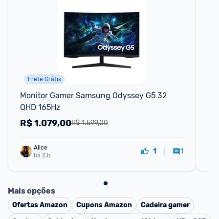
Frete Grátis
Monitor Gamer Samsung Odyssey G5 32 
Mo
QHD 165Hz
QH
R$
1.079,00
R
R$ 1.599,00
Alice
1
1
há 3 h
Mais opções
Ofertas
Amazon
Cupons
Amazon
Cadeira gamer