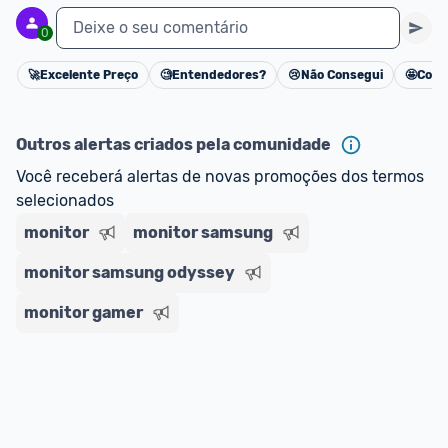
Deixe o seu comentário
0
🚀
Excelente Preço
🧐
Entendedores?
😢
Não Consegui
🤩
Cons
Cancelar
Outros alertas criados pela comunidade
Você receberá alertas de novas promoções dos termos 
selecionados
monitor
monitor samsung
monitor samsung odyssey
monitor gamer