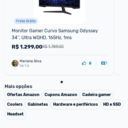
Frete Grátis
Monitor Gamer Curvo Samsung Odyssey 
Mo
34’’, Ultra WQHD, 165Hz, 1ms
QH
R$
1.299,00
R
R$ 1.789,00
Mariana Silva
1
6
há 1 d
Mais opções
Ofertas
Amazon
Cupons
Amazon
Cadeira gamer
Coolers
Gabinetes
Hardware e periféricos
HD e SSD
Headset