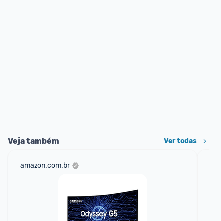
Veja também
Ver todas
amazon.com.br
mer