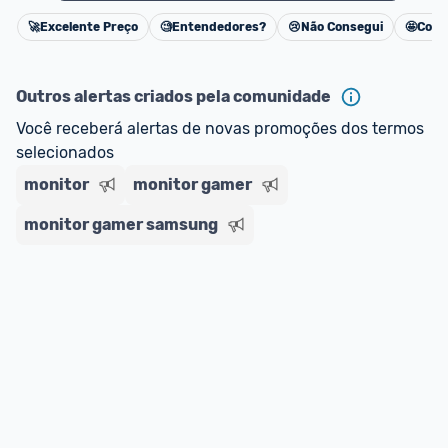
🚀
Excelente Preço
🧐
Entendedores?
😢
Não Consegui
🤩
Cons
Cancelar
Outros alertas criados pela comunidade
Você receberá alertas de novas promoções dos termos 
selecionados
monitor
monitor gamer
monitor gamer samsung