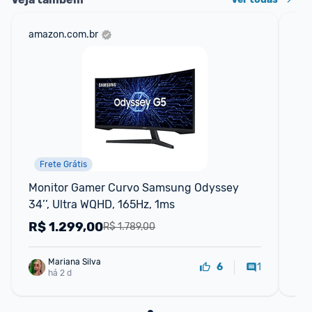
amazon.com.br
mer
Frete Grátis
Monitor Gamer Curvo Samsung Odyssey 
Mo
34’’, Ultra WQHD, 165Hz, 1ms
qh
R$
1.299,00
R
R$ 1.789,00
Mariana Silva
1
6
há 2 d