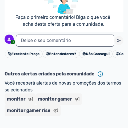
Faça o primeiro comentário! Diga o que você 
acha desta oferta para a comunidade.
Deixe o seu comentário
0
🚀
Excelente Preço
🧐
Entendedores?
😢
Não Consegui
🤩
Cons
Cancelar
Outros alertas criados pela comunidade
Você receberá alertas de novas promoções dos termos 
selecionados
monitor
monitor gamer
monitor gamer rise