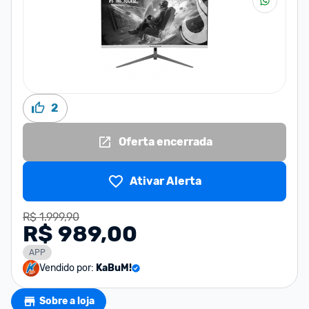
2
Oferta encerrada
Ativar Alerta
R$ 1.999,90
R$ 989,00
APP
Vendido por:
KaBuM!
Sobre a loja