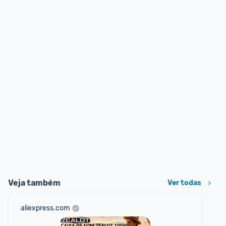
Veja também
Ver todas
aliexpress.com
sho