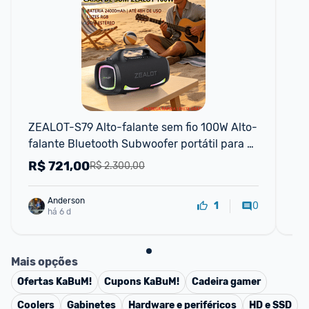
ZEALOT-S79 Alto-falante sem fio 100W Alto-
Kit
falante Bluetooth Subwoofer portátil para 
5 
fora Som super bom Emparelhamento d
R$
721,00
R
R$ 2.300,00
Anderson
0
1
há 6 d
Mais opções
Ofertas
KaBuM!
Cupons
KaBuM!
Cadeira gamer
Coolers
Gabinetes
Hardware e periféricos
HD e SSD