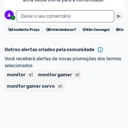
Deixe o seu comentário
0
🚀
Excelente Preço
🧐
Entendedores?
😢
Não Consegui
🤩
Cons
Cancelar
Outros alertas criados pela comunidade
Você receberá alertas de novas promoções dos termos 
selecionados
monitor
monitor gamer
monitor gamer curvo