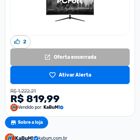
2
Oferta encerrada
Ativar Alerta
R$ 1.222,21
R$ 819,99
Vendido por:
KaBuM!
Sobre a loja
KaBuM!
kabum.com.br